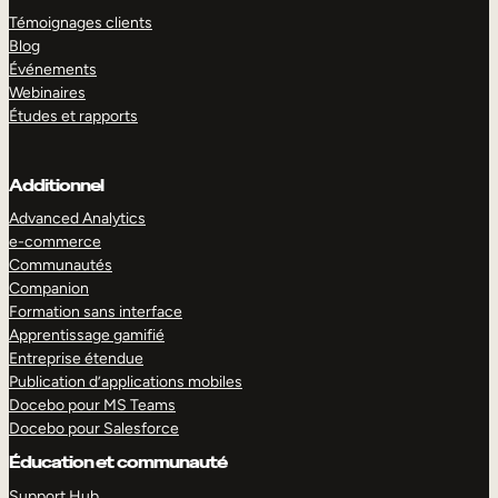
Témoignages clients
Blog
Événements
Webinaires
Études et rapports
Additionnel
Advanced Analytics
e-commerce
Communautés
Companion
Formation sans interface
Apprentissage gamifié
Entreprise étendue
Publication d’applications mobiles
Docebo pour MS Teams
Docebo pour Salesforce
Éducation et communauté
Support Hub