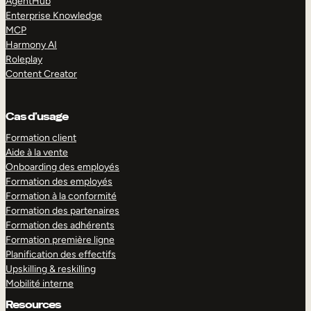
AgentHub
Enterprise Knowledge
MCP
Harmony AI
Roleplay
Content Creator
Cas d’usage
Formation client
Aide à la vente
Onboarding des employés
Formation des employés
Formation à la conformité
Formation des partenaires
Formation des adhérents
Formation première ligne
Planification des effectifs
Upskilling & reskilling
Mobilité interne
Resources