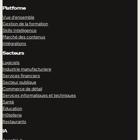
Platforme
Vue d’ensemble
Gestion de la formation
Skills Intelligence
Marché des contenus
Intégrations
Secteurs
Logiciels
Industrie manufacturiere
Services financiers
Secteur publique
Commerce de détail
Services informatiques et techniques
Santé
Éducation
Hôtellerie
Restaurants
IA