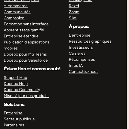
e-commerce
Rexel
Communautés
Zoom
Companion
Silæ
Formation sans interface
À propos
Apprentissage gamifié
L’entreprise
Entreprise étendue
Ressources graphiques
Publication d’applications
Investisseurs
mobiles
Carrières
Docebo pour MS Teams
Récompenses
Docebo pour Salesforce
Infos IA
Éducation et communauté
Contactez-nous
Support Hub
Docebo Help
Docebo Community
Mises à jour des produits
Solutions
Entreprise
Secteur publique
Partenaires