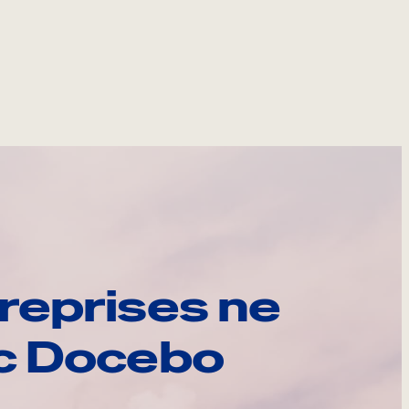
reprises ne
ec Docebo