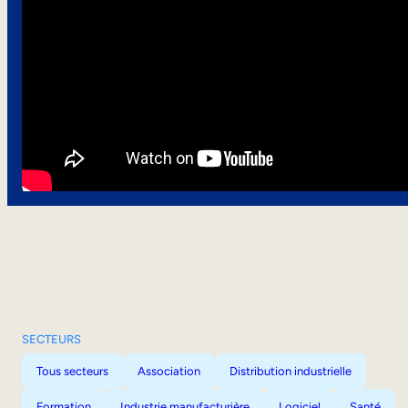
SECTEURS
Tous secteurs
Association
Distribution industrielle
Formation
Industrie manufacturière
Logiciel
Santé