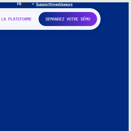
FR
EN
IT
Support
Investisseurs
 LA PLATEFORME
DEMANDEZ VOTRE DÉMO
nne.