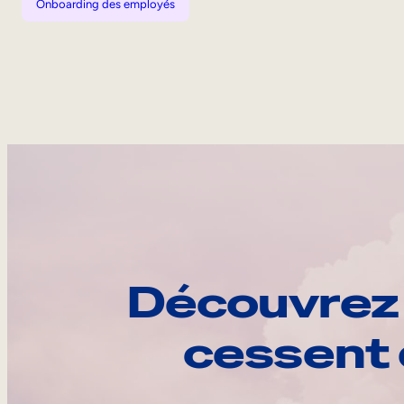
Onboarding des employés
Découvrez 
cessent 