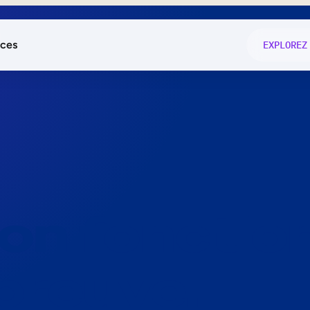
ces
EXPLOREZ
és
on fonctio
té
e
 preuve.