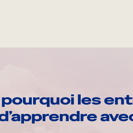
pourquoi les ent
d’apprendre av