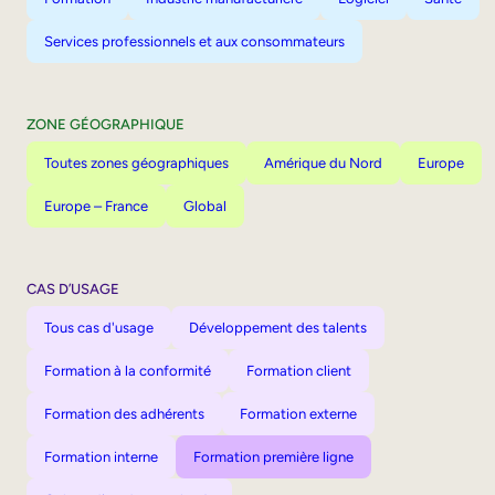
Services professionnels et aux consommateurs
ZONE GÉOGRAPHIQUE
Toutes zones géographiques
Amérique du Nord
Europe
Europe – France
Global
CAS D’USAGE
Tous cas d'usage
Développement des talents
Formation à la conformité
Formation client
Formation des adhérents
Formation externe
Formation interne
Formation première ligne