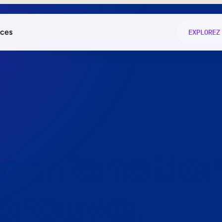
ces
EXPLOREZ
és
on fonctio
té
e
 preuve.