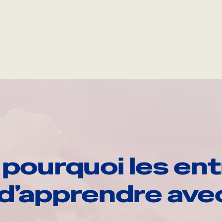
pourquoi les ent
d’apprendre av