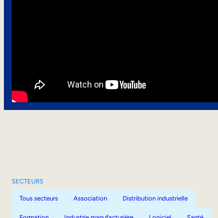
SECTEURS
Tous secteurs
Association
Distribution industrielle
Formation
Industrie manufacturière
Logiciel
Santé