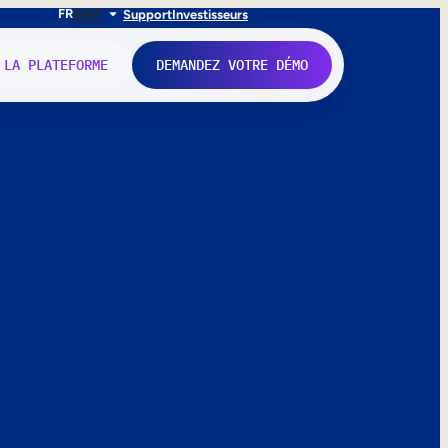
FR
EN
IT
Support
Investisseurs
 LA PLATEFORME
DEMANDEZ VOTRE DÉMO
nne.