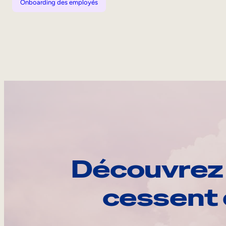
Onboarding des employés
Découvrez 
cessent 