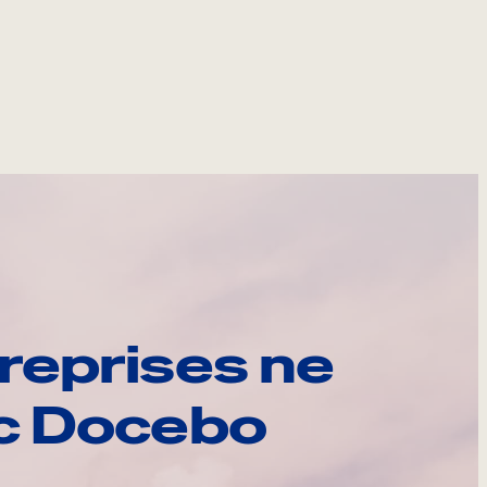
reprises ne
ec Docebo