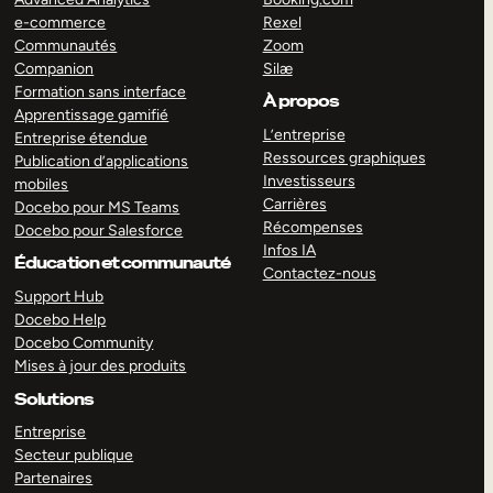
e-commerce
Rexel
Communautés
Zoom
Companion
Silæ
Formation sans interface
À propos
Apprentissage gamifié
L’entreprise
Entreprise étendue
Ressources graphiques
Publication d’applications
Investisseurs
mobiles
Carrières
Docebo pour MS Teams
Récompenses
Docebo pour Salesforce
Infos IA
Éducation et communauté
Contactez-nous
Support Hub
Docebo Help
Docebo Community
Mises à jour des produits
Solutions
Entreprise
Secteur publique
Partenaires