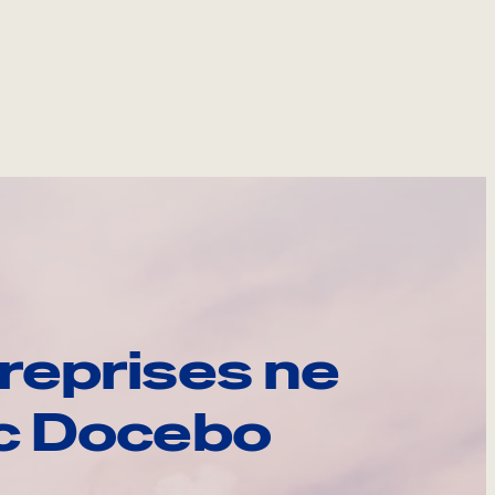
reprises ne
ec Docebo