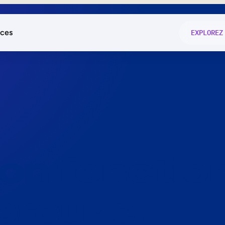
ces
EXPLOREZ
és
on fonctio
té
e
 preuve.