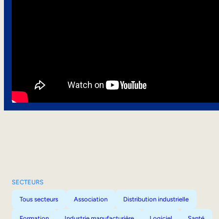
SECTEURS
Tous secteurs
Association
Distribution industrielle
Formation
Industrie manufacturière
Logiciel
Santé