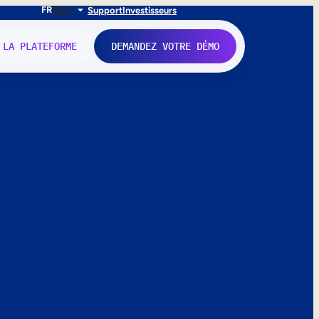
FR
EN
IT
Support
Investisseurs
 LA PLATEFORME
DEMANDEZ VOTRE DÉMO
nne.