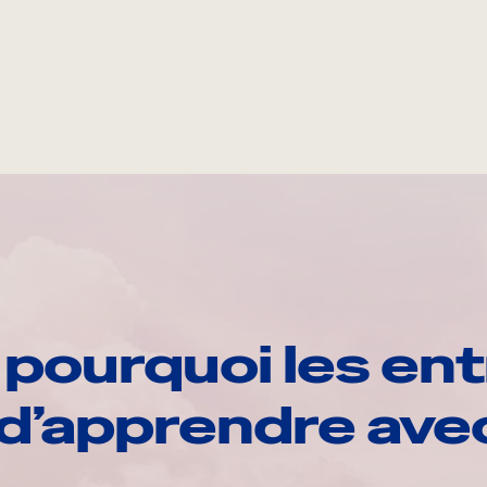
pourquoi les ent
d’apprendre av