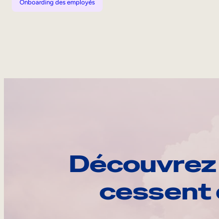
Onboarding des employés
Découvrez 
cessent 