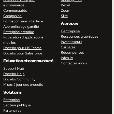
e-commerce
Rexel
Communautés
Zoom
Companion
Silæ
Formation sans interface
À propos
Apprentissage gamifié
L’entreprise
Entreprise étendue
Ressources graphiques
Publication d’applications
Investisseurs
mobiles
Carrières
Docebo pour MS Teams
Récompenses
Docebo pour Salesforce
Infos IA
Éducation et communauté
Contactez-nous
Support Hub
Docebo Help
Docebo Community
Mises à jour des produits
Solutions
Entreprise
Secteur publique
Partenaires