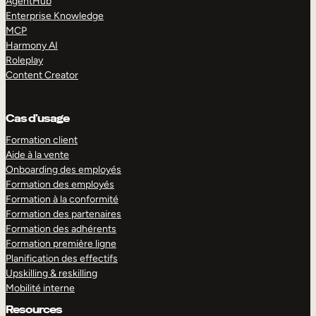
AgentHub
Enterprise Knowledge
MCP
Harmony AI
Roleplay
Content Creator
Cas d’usage
Formation client
Aide à la vente
Onboarding des employés
Formation des employés
Formation à la conformité
Formation des partenaires
Formation des adhérents
Formation première ligne
Planification des effectifs
Upskilling & reskilling
Mobilité interne
Resources