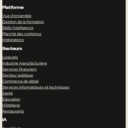
Platforme
Vue d’ensemble
Gestion de la formation
Skills Intelligence
Marché des contenus
Intégrations
Secteurs
Logiciels
Industrie manufacturiere
Services financiers
Secteur publique
Commerce de détail
Services informatiques et techniques
Santé
Éducation
Hôtellerie
Restaurants
IA