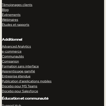
Témoignages clients
Blog
Événements
Webinaires
Études et rapports
Additionnel
Advanced Analytics
e-commerce
Communautés
Companion
Formation sans interface
Apprentissage gamifié
Entreprise étendue
Publication d’applications mobiles
Docebo pour MS Teams
Docebo pour Salesforce
Éducation et communauté
Support Hub