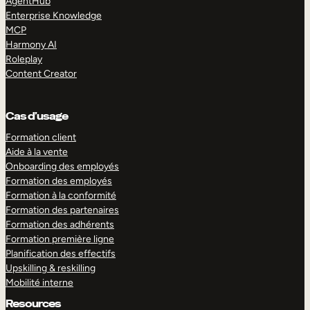
AgentHub
Enterprise Knowledge
MCP
Harmony AI
Roleplay
Content Creator
Cas d’usage
Formation client
Aide à la vente
Onboarding des employés
Formation des employés
Formation à la conformité
Formation des partenaires
Formation des adhérents
Formation première ligne
Planification des effectifs
Upskilling & reskilling
Mobilité interne
Resources