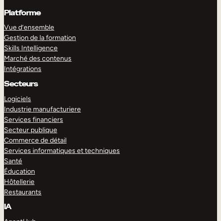
Platforme
Vue d’ensemble
Gestion de la formation
Skills Intelligence
Marché des contenus
Intégrations
Secteurs
Logiciels
Industrie manufacturiere
Services financiers
Secteur publique
Commerce de détail
Services informatiques et techniques
Santé
Éducation
Hôtellerie
Restaurants
IA