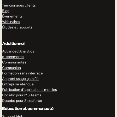
Témoignages clients
Blog
Événements
Webinaires
Études et rapports
Additionnel
Advanced Analytics
e-commerce
Communautés
Companion
Formation sans interface
Apprentissage gamifié
Entreprise étendue
Publication d’applications mobiles
Docebo pour MS Teams
Docebo pour Salesforce
Éducation et communauté
Support Hub