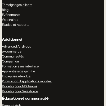
Témoignages clients
Blog
Événements
Webinaires
Études et rapports
Additionnel
Advanced Analytics
e-commerce
Communautés
Companion
Formation sans interface
Apprentissage gamifié
Entreprise étendue
Publication d’applications mobiles
Docebo pour MS Teams
Docebo pour Salesforce
Éducation et communauté
Support Hub