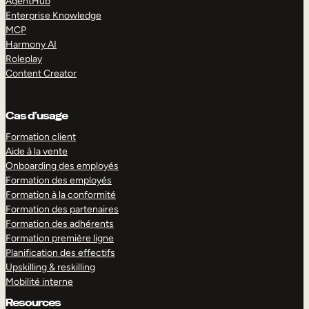
AgentHub
Enterprise Knowledge
MCP
Harmony AI
Roleplay
Content Creator
Cas d’usage
Formation client
Aide à la vente
Onboarding des employés
Formation des employés
Formation à la conformité
Formation des partenaires
Formation des adhérents
Formation première ligne
Planification des effectifs
Upskilling & reskilling
Mobilité interne
Resources