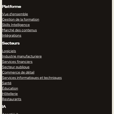
Platforme
Vue d’ensemble
Gestion de la formation
Skills Intelligence
Marché des contenus
Intégrations
Secteurs
Logiciels
Industrie manufacturiere
Services financiers
Secteur publique
Commerce de détail
Services informatiques et techniques
Santé
Éducation
Hôtellerie
Restaurants
IA