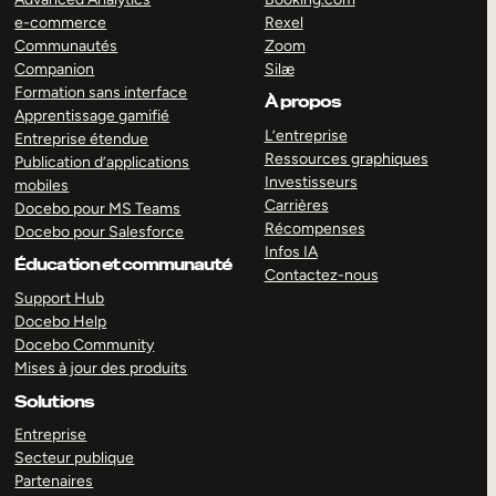
e-commerce
Rexel
Communautés
Zoom
Companion
Silæ
Formation sans interface
À propos
Apprentissage gamifié
L’entreprise
Entreprise étendue
Ressources graphiques
Publication d’applications
Investisseurs
mobiles
Carrières
Docebo pour MS Teams
Récompenses
Docebo pour Salesforce
Infos IA
Éducation et communauté
Contactez-nous
Support Hub
Docebo Help
Docebo Community
Mises à jour des produits
Solutions
Entreprise
Secteur publique
Partenaires