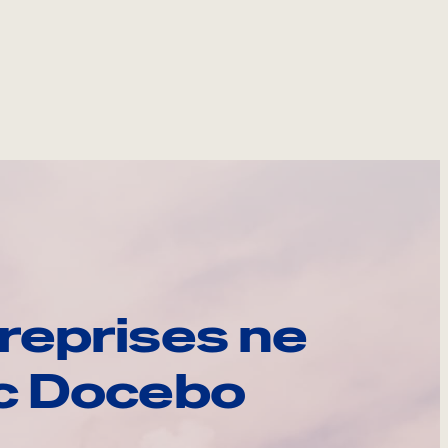
reprises ne
ec Docebo