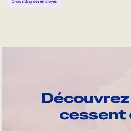
Onboarding des employés
Découvrez 
cessent 