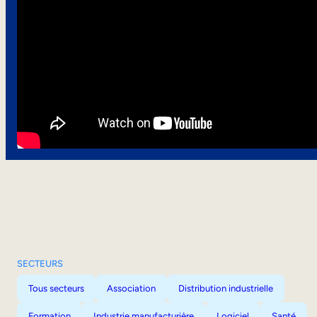
SECTEURS
Tous secteurs
Association
Distribution industrielle
Formation
Industrie manufacturière
Logiciel
Santé