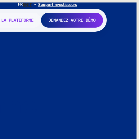
FR
EN
IT
Support
Investisseurs
 LA PLATEFORME
DEMANDEZ VOTRE DÉMO
nne.