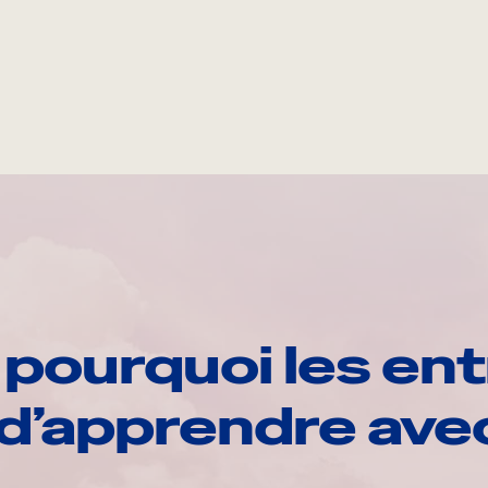
pourquoi les ent
d’apprendre av