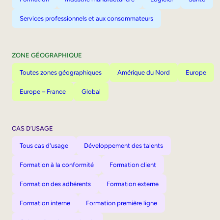
Services professionnels et aux consommateurs
ZONE GÉOGRAPHIQUE
Toutes zones géographiques
Amérique du Nord
Europe
Europe – France
Global
CAS D’USAGE
Tous cas d'usage
Développement des talents
Formation à la conformité
Formation client
Formation des adhérents
Formation externe
Formation interne
Formation première ligne