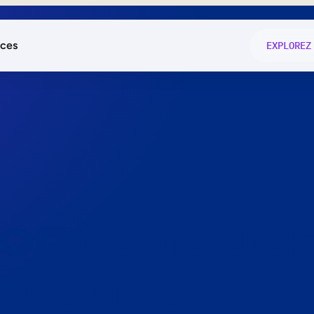
ces
EXPLOREZ
és
on fonctio
té
e
 preuve.