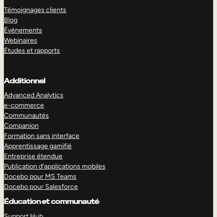
Témoignages clients
Blog
Événements
Webinaires
Études et rapports
Additionnel
Advanced Analytics
e-commerce
Communautés
Companion
Formation sans interface
Apprentissage gamifié
Entreprise étendue
Publication d’applications mobiles
Docebo pour MS Teams
Docebo pour Salesforce
Éducation et communauté
Support Hub