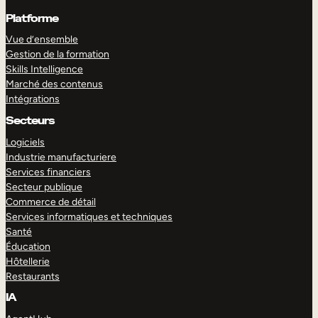
Platforme
Vue d’ensemble
Gestion de la formation
Skills Intelligence
Marché des contenus
Intégrations
Secteurs
Logiciels
Industrie manufacturiere
Services financiers
Secteur publique
Commerce de détail
Services informatiques et techniques
Santé
Éducation
Hôtellerie
Restaurants
IA