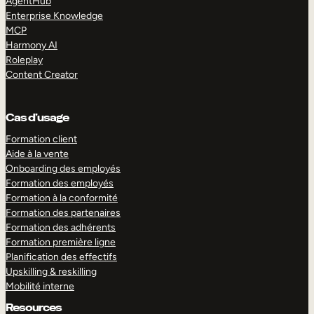
AgentHub
Enterprise Knowledge
MCP
Harmony AI
Roleplay
Content Creator
Cas d’usage
Formation client
Aide à la vente
Onboarding des employés
Formation des employés
Formation à la conformité
Formation des partenaires
Formation des adhérents
Formation première ligne
Planification des effectifs
Upskilling & reskilling
Mobilité interne
Resources