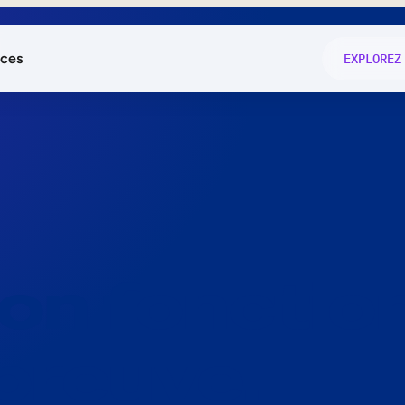
ces
EXPLOREZ
és
on fonctio
té
e
 preuve.