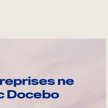
reprises ne
ec Docebo