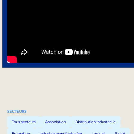
SECTEURS
Tous secteurs
Association
Distribution industrielle
Formation
Industrie manufacturière
Logiciel
Santé