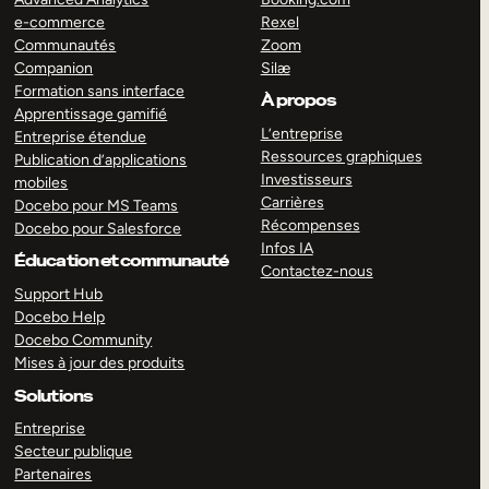
e-commerce
Rexel
Communautés
Zoom
Companion
Silæ
Formation sans interface
À propos
Apprentissage gamifié
L’entreprise
Entreprise étendue
Ressources graphiques
Publication d’applications
Investisseurs
mobiles
Carrières
Docebo pour MS Teams
Récompenses
Docebo pour Salesforce
Infos IA
Éducation et communauté
Contactez-nous
Support Hub
Docebo Help
Docebo Community
Mises à jour des produits
Solutions
Entreprise
Secteur publique
Partenaires