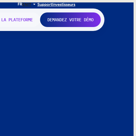
FR
EN
IT
Support
Investisseurs
 LA PLATEFORME
DEMANDEZ VOTRE DÉMO
nne.