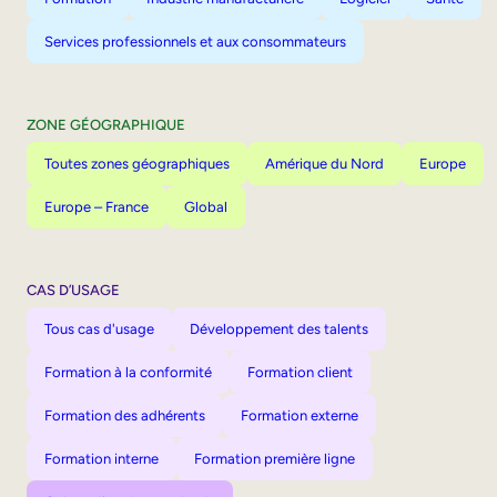
Services professionnels et aux consommateurs
ZONE GÉOGRAPHIQUE
Toutes zones géographiques
Amérique du Nord
Europe
Europe – France
Global
CAS D’USAGE
Tous cas d'usage
Développement des talents
Formation à la conformité
Formation client
Formation des adhérents
Formation externe
Formation interne
Formation première ligne