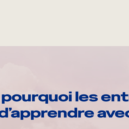
pourquoi les ent
d’apprendre av