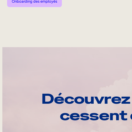
Onboarding des employés
Découvrez 
cessent 