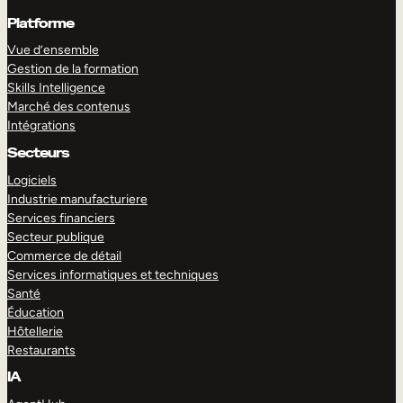
Platforme
Vue d’ensemble
Gestion de la formation
Skills Intelligence
Marché des contenus
Intégrations
Secteurs
Logiciels
Industrie manufacturiere
Services financiers
Secteur publique
Commerce de détail
Services informatiques et techniques
Santé
Éducation
Hôtellerie
Restaurants
IA