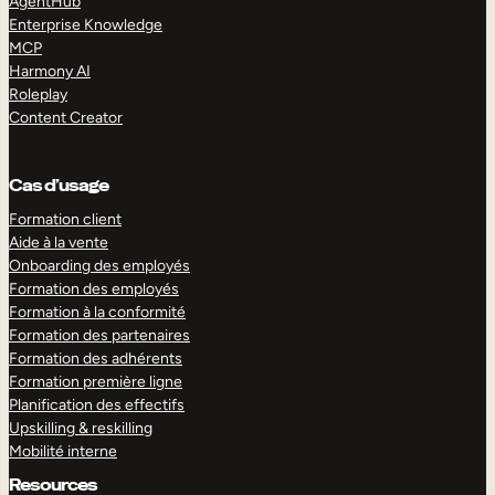
AgentHub
Enterprise Knowledge
MCP
Harmony AI
Roleplay
Content Creator
Cas d’usage
Formation client
Aide à la vente
Onboarding des employés
Formation des employés
Formation à la conformité
Formation des partenaires
Formation des adhérents
Formation première ligne
Planification des effectifs
Upskilling & reskilling
Mobilité interne
Resources