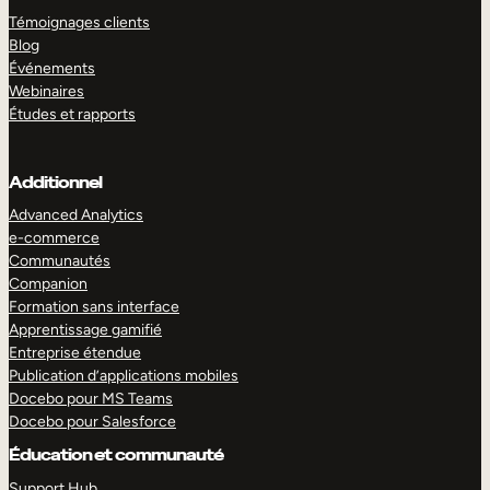
Témoignages clients
Blog
Événements
Webinaires
Études et rapports
Additionnel
Advanced Analytics
e-commerce
Communautés
Companion
Formation sans interface
Apprentissage gamifié
Entreprise étendue
Publication d’applications mobiles
Docebo pour MS Teams
Docebo pour Salesforce
Éducation et communauté
Support Hub