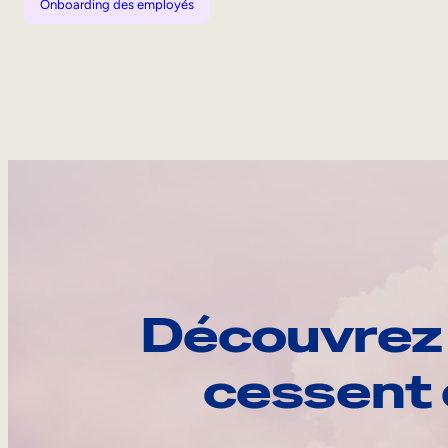
Onboarding des employés
Découvrez 
cessent 