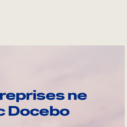
reprises ne
ec Docebo