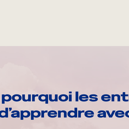
pourquoi les ent
d’apprendre av