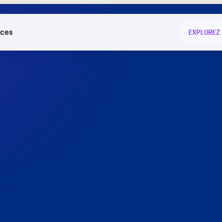
ces
EXPLOREZ
és
on fonctio
té
e
 preuve.