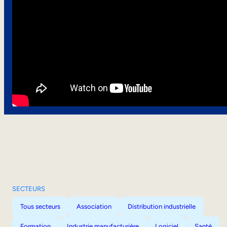
SECTEURS
Tous secteurs
Association
Distribution industrielle
Formation
Industrie manufacturière
Logiciel
Santé