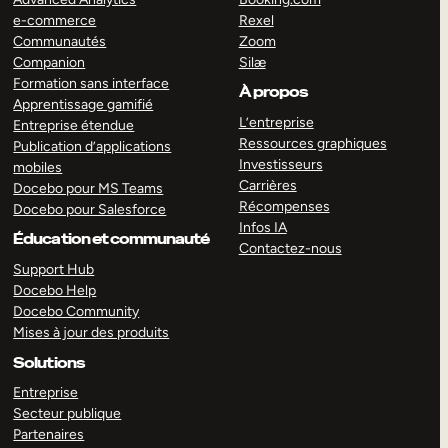
e-commerce
Rexel
Communautés
Zoom
Companion
Silæ
Formation sans interface
À propos
Apprentissage gamifié
L’entreprise
Entreprise étendue
Ressources graphiques
Publication d’applications
Investisseurs
mobiles
Carrières
Docebo pour MS Teams
Récompenses
Docebo pour Salesforce
Infos IA
Éducation et communauté
Contactez-nous
Support Hub
Docebo Help
Docebo Community
Mises à jour des produits
Solutions
Entreprise
Secteur publique
Partenaires