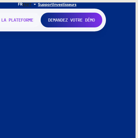
FR
EN
IT
Support
Investisseurs
 LA PLATEFORME
DEMANDEZ VOTRE DÉMO
nne.