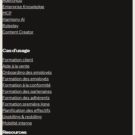
AgentHub
Enterprise Knowledge
MCP
Harmony AI
Roleplay
Content Creator
Cas d’usage
Formation client
Aide à la vente
Onboarding des employés
Formation des employés
Formation à la conformité
Formation des partenaires
Formation des adhérents
Formation première ligne
Planification des effectifs
Upskilling & reskilling
Mobilité interne
Resources