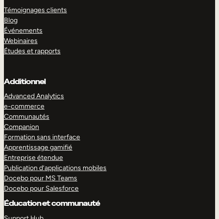
Témoignages clients
Blog
Événements
Webinaires
Études et rapports
Additionnel
Advanced Analytics
e-commerce
Communautés
Companion
Formation sans interface
Apprentissage gamifié
Entreprise étendue
Publication d’applications mobiles
Docebo pour MS Teams
Docebo pour Salesforce
Éducation et communauté
Support Hub