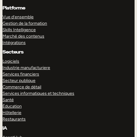
Platforme
Vue d’ensemble
Gestion de la formation
Skills Intelligence
Marché des contenus
Intégrations
Secteurs
Logiciels
Industrie manufacturiere
Services financiers
Secteur publique
Commerce de détail
Services informatiques et techniques
Santé
Éducation
Hôtellerie
Restaurants
IA