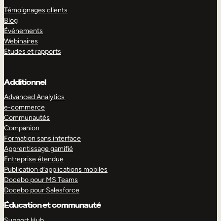
Témoignages clients
Blog
Événements
Webinaires
Études et rapports
Additionnel
Advanced Analytics
e-commerce
Communautés
Companion
Formation sans interface
Apprentissage gamifié
Entreprise étendue
Publication d’applications mobiles
Docebo pour MS Teams
Docebo pour Salesforce
Éducation et communauté
Support Hub