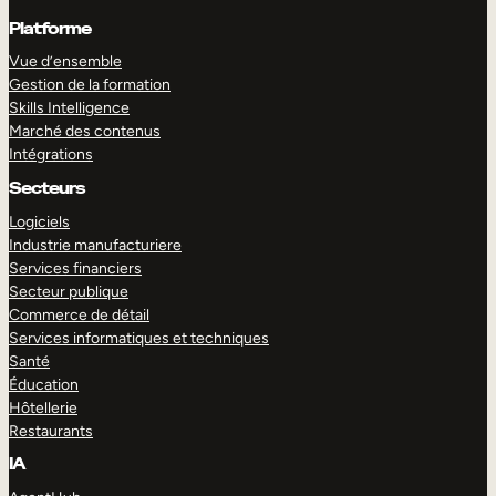
Platforme
Vue d’ensemble
Gestion de la formation
Skills Intelligence
Marché des contenus
Intégrations
Secteurs
Logiciels
Industrie manufacturiere
Services financiers
Secteur publique
Commerce de détail
Services informatiques et techniques
Santé
Éducation
Hôtellerie
Restaurants
IA