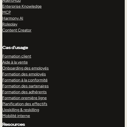
AgentHub
Enterprise Knowledge
MCP
Harmony AI
Roleplay
Content Creator
Cas d’usage
Formation client
Aide à la vente
Onboarding des employés
Formation des employés
Formation à la conformité
Formation des partenaires
Formation des adhérents
Formation première ligne
Planification des effectifs
Upskilling & reskilling
Mobilité interne
Resources