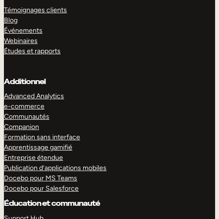
Témoignages clients
Blog
Événements
Webinaires
Études et rapports
Additionnel
Advanced Analytics
e-commerce
Communautés
Companion
Formation sans interface
Apprentissage gamifié
Entreprise étendue
Publication d’applications mobiles
Docebo pour MS Teams
Docebo pour Salesforce
Éducation et communauté
Support Hub