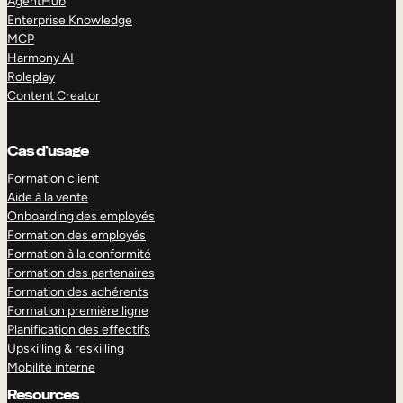
AgentHub
Enterprise Knowledge
MCP
Harmony AI
Roleplay
Content Creator
Cas d’usage
Formation client
Aide à la vente
Onboarding des employés
Formation des employés
Formation à la conformité
Formation des partenaires
Formation des adhérents
Formation première ligne
Planification des effectifs
Upskilling & reskilling
Mobilité interne
Resources