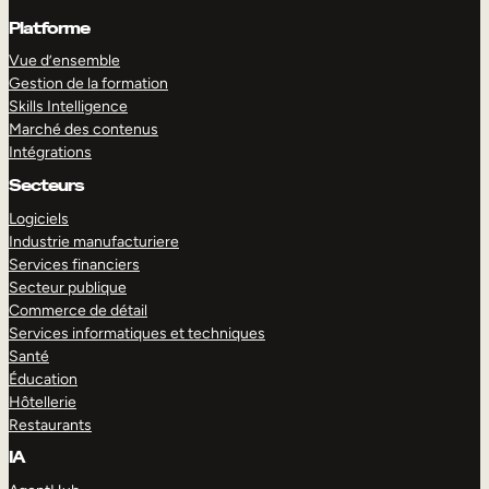
Platforme
Vue d’ensemble
Gestion de la formation
Skills Intelligence
Marché des contenus
Intégrations
Secteurs
Logiciels
Industrie manufacturiere
Services financiers
Secteur publique
Commerce de détail
Services informatiques et techniques
Santé
Éducation
Hôtellerie
Restaurants
IA