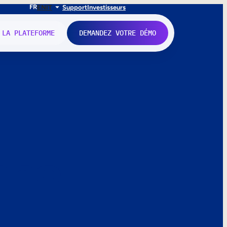
FR
EN
IT
Support
Investisseurs
 LA PLATEFORME
DEMANDEZ VOTRE DÉMO
nne.