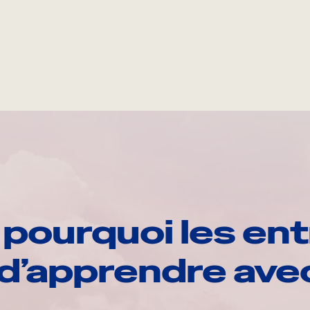
pourquoi les ent
d’apprendre av