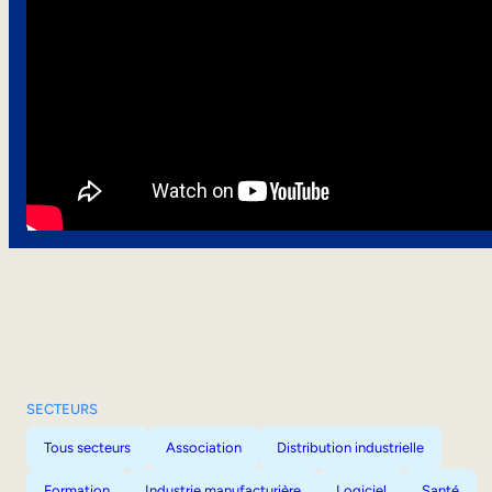
SECTEURS
Tous secteurs
Association
Distribution industrielle
Formation
Industrie manufacturière
Logiciel
Santé