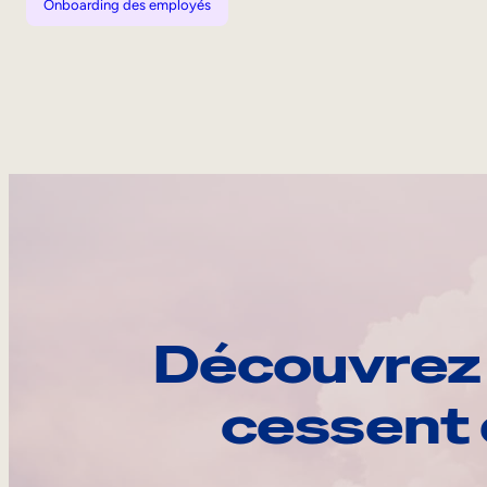
Onboarding des employés
Découvrez 
cessent 