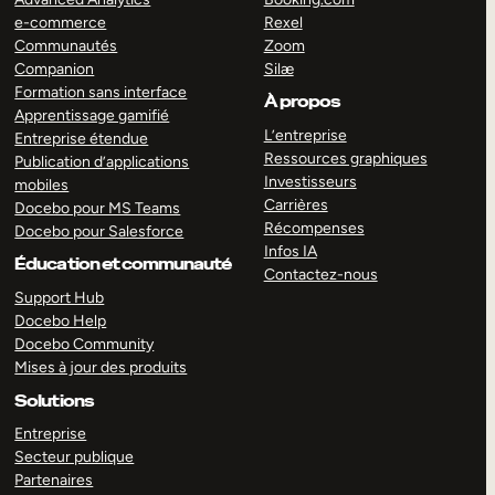
e-commerce
Rexel
Communautés
Zoom
Companion
Silæ
Formation sans interface
À propos
Apprentissage gamifié
L’entreprise
Entreprise étendue
Ressources graphiques
Publication d’applications
Investisseurs
mobiles
Carrières
Docebo pour MS Teams
Récompenses
Docebo pour Salesforce
Infos IA
Éducation et communauté
Contactez-nous
Support Hub
Docebo Help
Docebo Community
Mises à jour des produits
Solutions
Entreprise
Secteur publique
Partenaires