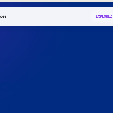
ces
EXPLOREZ
és
on fonctio
té
e
 preuve.