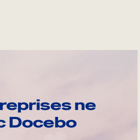
reprises ne
ec Docebo