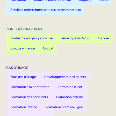
Services professionnels et aux consommateurs
ZONE GÉOGRAPHIQUE
Toutes zones géographiques
Amérique du Nord
Europe
Europe – France
Global
CAS D’USAGE
Tous cas d'usage
Développement des talents
Formation à la conformité
Formation client
Formation des adhérents
Formation externe
Formation interne
Formation première ligne