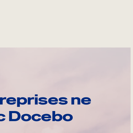
reprises ne
ec Docebo