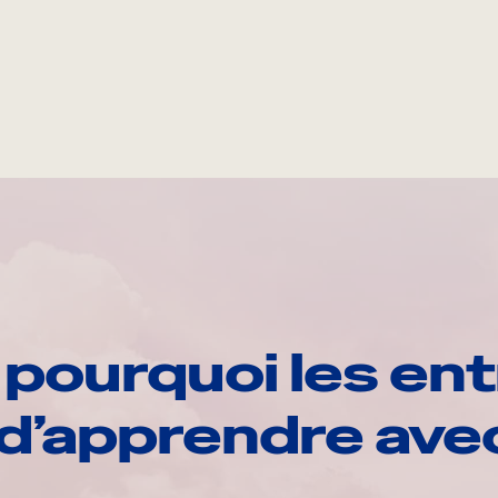
pourquoi les ent
d’apprendre av