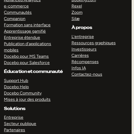
e-commerce
Rexel
Communautés
Zoom
Companion
Silæ
Formation sans interface
À propos
Apprentissage gamifié
L’entreprise
Entreprise étendue
Ressources graphiques
Publication d’applications
Investisseurs
mobiles
Carrières
Docebo pour MS Teams
Récompenses
Docebo pour Salesforce
Infos IA
Éducation et communauté
Contactez-nous
Support Hub
Docebo Help
Docebo Community
Mises à jour des produits
Solutions
Entreprise
Secteur publique
Partenaires