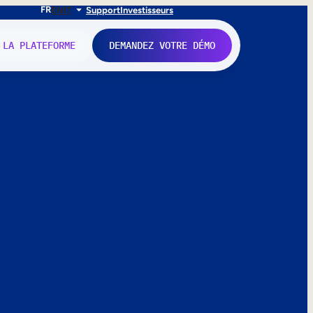
FR
EN
IT
Support
Investisseurs
 LA PLATEFORME
DEMANDEZ VOTRE DÉMO
nne.