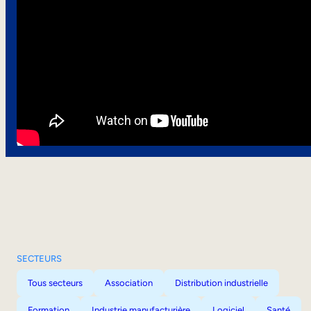
SECTEURS
Tous secteurs
Association
Distribution industrielle
Formation
Industrie manufacturière
Logiciel
Santé