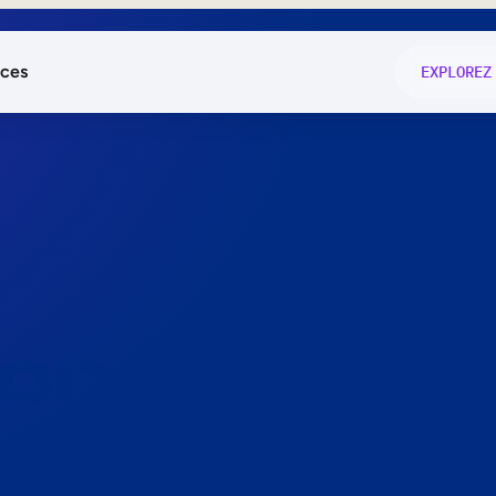
ces
EXPLOREZ
és
on fonctio
té
e
 preuve.