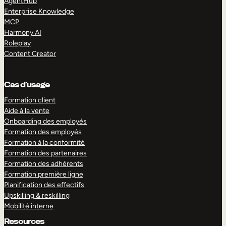
AgentHub
Enterprise Knowledge
MCP
Harmony AI
Roleplay
Content Creator
Cas d’usage
Formation client
Aide à la vente
Onboarding des employés
Formation des employés
Formation à la conformité
Formation des partenaires
Formation des adhérents
Formation première ligne
Planification des effectifs
Upskilling & reskilling
Mobilité interne
Resources