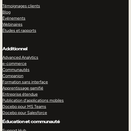
Témoignages clients
Blog
Événements
Webinaires
Études et rapports
Additionnel
Advanced Analytics
e-commerce
Communautés
Companion
Formation sans interface
Apprentissage gamifié
Entreprise étendue
Publication d’applications mobiles
Docebo pour MS Teams
Docebo pour Salesforce
Éducation et communauté
Support Hub