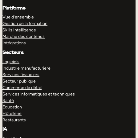
Platforme
Vue d’ensemble
Gestion de la formation
Skills Intelligence
Marché des contenus
Intégrations
Secteurs
Logiciels
Industrie manufacturiere
Services financiers
Secteur publique
Commerce de détail
Services informatiques et techniques
Santé
Éducation
Hôtellerie
Restaurants
IA