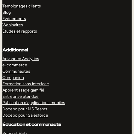
Témoignages clients
Blog
Événements
Webinaires
Études et rapports
Additionnel
Advanced Analytics
e-commerce
Communautés
Companion
Formation sans interface
Apprentissage gamifié
Entreprise étendue
Publication d’applications mobiles
Docebo pour MS Teams
Docebo pour Salesforce
Éducation et communauté
Support Hub