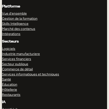
Platforme
Vue d’ensemble
Gestion de la formation
Skills Intelligence
Marché des contenus
Intégrations
Secteurs
Logiciels
Industrie manufacturiere
Services financiers
Secteur publique
Commerce de détail
Services informatiques et techniques
Santé
Éducation
Hôtellerie
Restaurants
IA