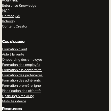
AgentHub
Enterprise Knowledge
MCP
Harmony AI
Roleplay
Content Creator
Cas d’usage
Formation client
Aide à la vente
Onboarding des employés
Formation des employés
Formation à la conformité
Formation des partenaires
Formation des adhérents
Formation première ligne
Planification des effectifs
Upskilling & reskilling
Mobilité interne
Resources