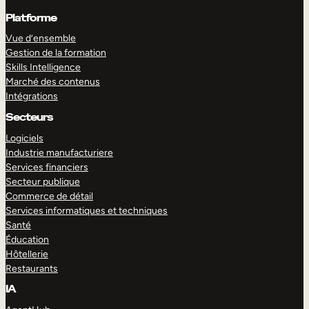
Platforme
Vue d’ensemble
Gestion de la formation
Skills Intelligence
Marché des contenus
Intégrations
Secteurs
Logiciels
Industrie manufacturiere
Services financiers
Secteur publique
Commerce de détail
Services informatiques et techniques
Santé
Éducation
Hôtellerie
Restaurants
IA