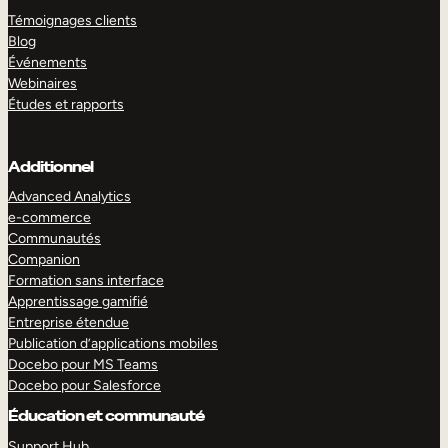
Témoignages clients
Blog
Événements
Webinaires
Études et rapports
Additionnel
Advanced Analytics
e-commerce
Communautés
Companion
Formation sans interface
Apprentissage gamifié
Entreprise étendue
Publication d’applications mobiles
Docebo pour MS Teams
Docebo pour Salesforce
Éducation et communauté
Support Hub