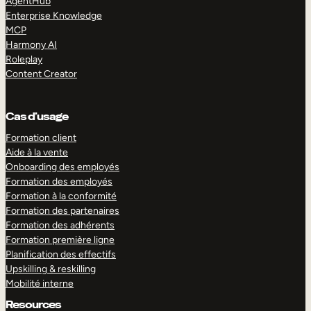
AgentHub
Enterprise Knowledge
MCP
Harmony AI
Roleplay
Content Creator
Cas d’usage
Formation client
Aide à la vente
Onboarding des employés
Formation des employés
Formation à la conformité
Formation des partenaires
Formation des adhérents
Formation première ligne
Planification des effectifs
Upskilling & reskilling
Mobilité interne
Resources