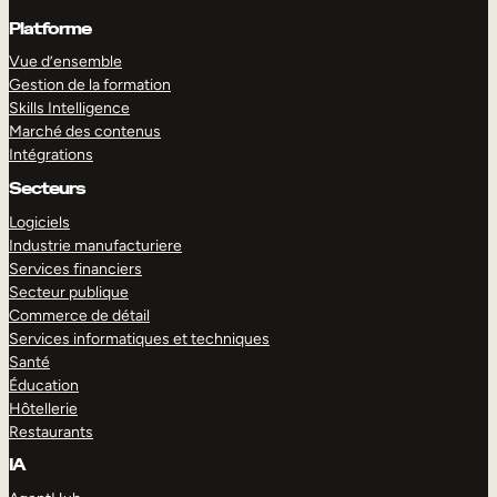
Platforme
Vue d’ensemble
Gestion de la formation
Skills Intelligence
Marché des contenus
Intégrations
Secteurs
Logiciels
Industrie manufacturiere
Services financiers
Secteur publique
Commerce de détail
Services informatiques et techniques
Santé
Éducation
Hôtellerie
Restaurants
IA