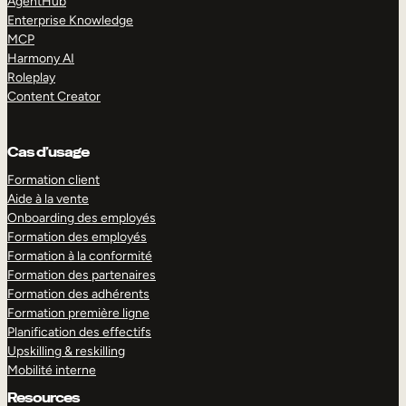
AgentHub
Enterprise Knowledge
MCP
Harmony AI
Roleplay
Content Creator
Cas d’usage
Formation client
Aide à la vente
Onboarding des employés
Formation des employés
Formation à la conformité
Formation des partenaires
Formation des adhérents
Formation première ligne
Planification des effectifs
Upskilling & reskilling
Mobilité interne
Resources