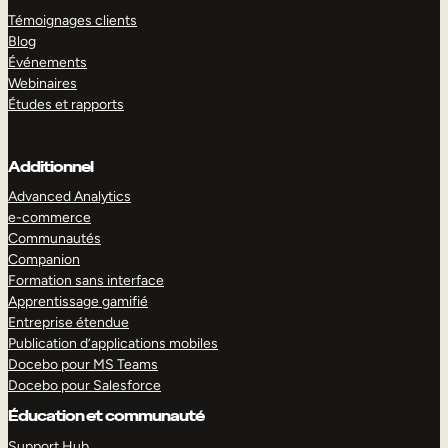
Témoignages clients
Blog
Événements
Webinaires
Études et rapports
Additionnel
Advanced Analytics
e-commerce
Communautés
Companion
Formation sans interface
Apprentissage gamifié
Entreprise étendue
Publication d’applications mobiles
Docebo pour MS Teams
Docebo pour Salesforce
Éducation et communauté
Support Hub