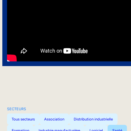
SECTEURS
Tous secteurs
Association
Distribution industrielle
Formation
Industrie manufacturière
Logiciel
Santé