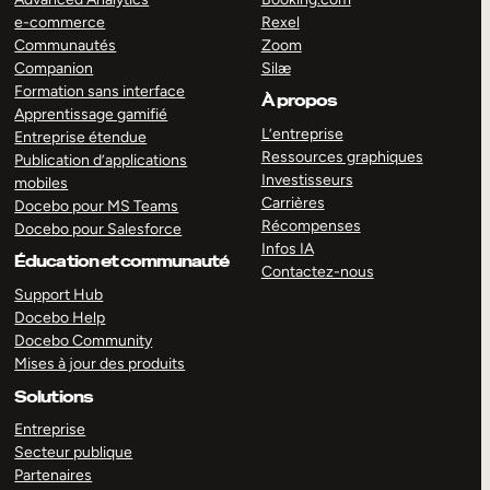
e-commerce
Rexel
Communautés
Zoom
Companion
Silæ
Formation sans interface
À propos
Apprentissage gamifié
L’entreprise
Entreprise étendue
Ressources graphiques
Publication d’applications
Investisseurs
mobiles
Carrières
Docebo pour MS Teams
Récompenses
Docebo pour Salesforce
Infos IA
Éducation et communauté
Contactez-nous
Support Hub
Docebo Help
Docebo Community
Mises à jour des produits
Solutions
Entreprise
Secteur publique
Partenaires