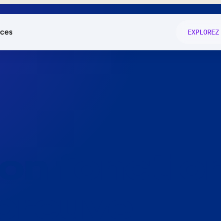
ces
EXPLOREZ
és
on fonctio
té
e
 preuve.