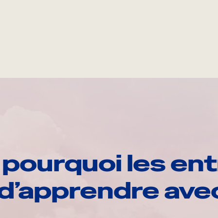
pourquoi les ent
d’apprendre av