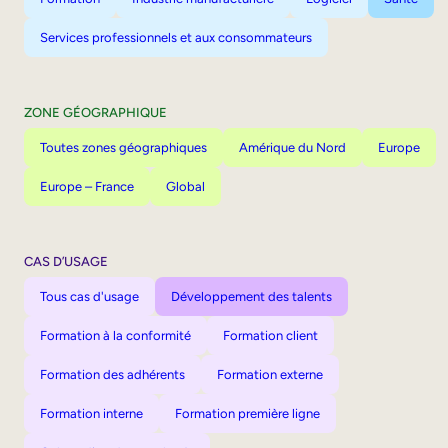
Services professionnels et aux consommateurs
ZONE GÉOGRAPHIQUE
Toutes zones géographiques
Amérique du Nord
Europe
Europe – France
Global
CAS D’USAGE
Tous cas d'usage
Développement des talents
Formation à la conformité
Formation client
Formation des adhérents
Formation externe
Formation interne
Formation première ligne