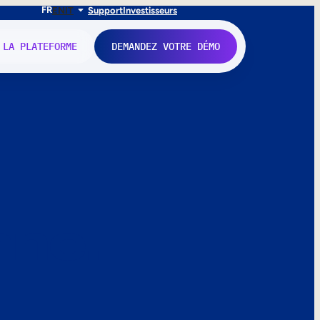
FR
EN
IT
Support
Investisseurs
 LA PLATEFORME
DEMANDEZ VOTRE DÉMO
nne.