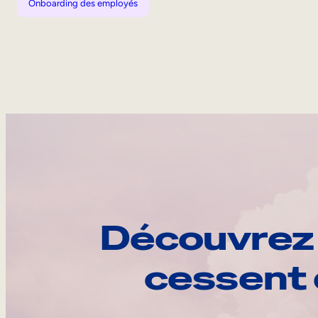
Onboarding des employés
Découvrez 
cessent 