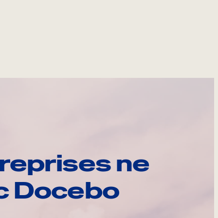
reprises ne
ec Docebo