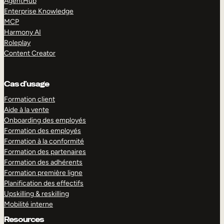
AgentHub
Enterprise Knowledge
MCP
Harmony AI
Roleplay
Content Creator
Cas d’usage
Formation client
Aide à la vente
Onboarding des employés
Formation des employés
Formation à la conformité
Formation des partenaires
Formation des adhérents
Formation première ligne
Planification des effectifs
Upskilling & reskilling
Mobilité interne
Resources