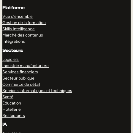
Platforme
Vue d’ensemble
Gestion de la formation
Skills Intelligence
Marché des contenus
Intégrations
Secteurs
Logiciels
Industrie manufacturiere
Services financiers
Secteur publique
Commerce de détail
Services informatiques et techniques
Santé
Éducation
Hôtellerie
Restaurants
IA