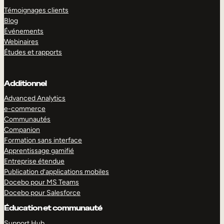
Témoignages clients
Blog
Événements
Webinaires
Études et rapports
Additionnel
Advanced Analytics
e-commerce
Communautés
Companion
Formation sans interface
Apprentissage gamifié
Entreprise étendue
Publication d’applications mobiles
Docebo pour MS Teams
Docebo pour Salesforce
Éducation et communauté
Support Hub