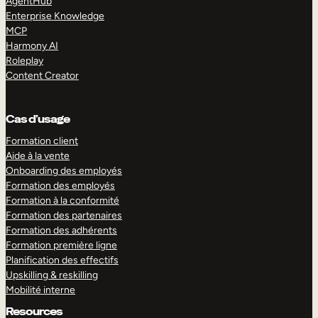
AgentHub
Enterprise Knowledge
MCP
Harmony AI
Roleplay
Content Creator
Cas d’usage
Formation client
Aide à la vente
Onboarding des employés
Formation des employés
Formation à la conformité
Formation des partenaires
Formation des adhérents
Formation première ligne
Planification des effectifs
Upskilling & reskilling
Mobilité interne
Resources