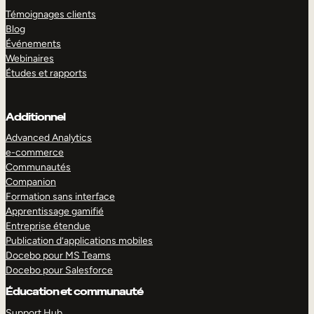
Témoignages clients
Blog
Événements
Webinaires
Études et rapports
Additionnel
Advanced Analytics
e-commerce
Communautés
Companion
Formation sans interface
Apprentissage gamifié
Entreprise étendue
Publication d’applications mobiles
Docebo pour MS Teams
Docebo pour Salesforce
Éducation et communauté
Support Hub