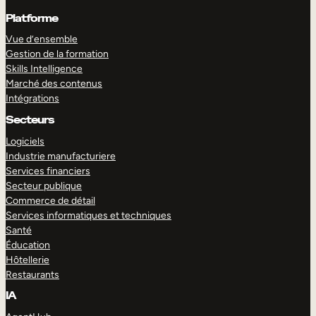
Platforme
Vue d’ensemble
Gestion de la formation
Skills Intelligence
Marché des contenus
Intégrations
Secteurs
Logiciels
Industrie manufacturiere
Services financiers
Secteur publique
Commerce de détail
Services informatiques et techniques
Santé
Éducation
Hôtellerie
Restaurants
IA