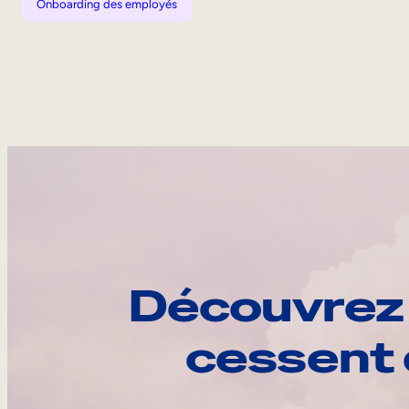
Onboarding des employés
Découvrez 
cessent 