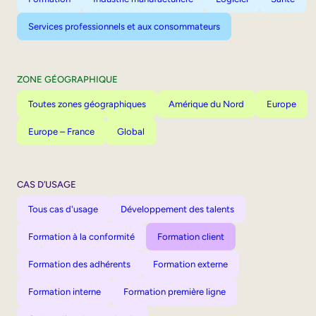
Services professionnels et aux consommateurs
ZONE GÉOGRAPHIQUE
Toutes zones géographiques
Amérique du Nord
Europe
Europe – France
Global
CAS D’USAGE
Tous cas d'usage
Développement des talents
Formation à la conformité
Formation client
Formation des adhérents
Formation externe
Formation interne
Formation première ligne