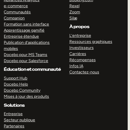
e-commerce
Rexel
Communautés
Zoom
Companion
Silæ
Formation sans interface
À propos
Apprentissage gamifié
L’entreprise
Entreprise étendue
Ressources graphiques
Publication d’applications
Investisseurs
mobiles
Carrières
Docebo pour MS Teams
Récompenses
Docebo pour Salesforce
Infos IA
Éducation et communauté
Contactez-nous
Support Hub
Docebo Help
Docebo Community
Mises à jour des produits
Solutions
Entreprise
Secteur publique
Partenaires