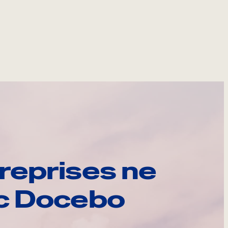
reprises ne
ec Docebo