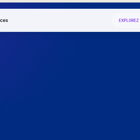
ces
EXPLOREZ
és
on fonctio
té
e
 preuve.