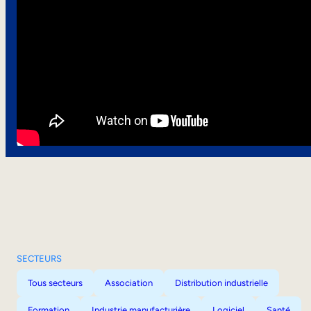
SECTEURS
Tous secteurs
Association
Distribution industrielle
Formation
Industrie manufacturière
Logiciel
Santé