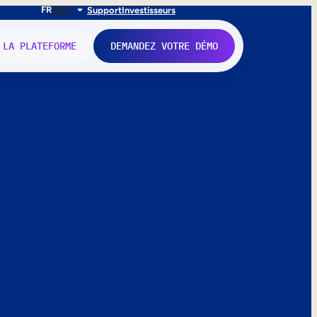
FR
EN
IT
Support
Investisseurs
 LA PLATEFORME
DEMANDEZ VOTRE DÉMO
nne.