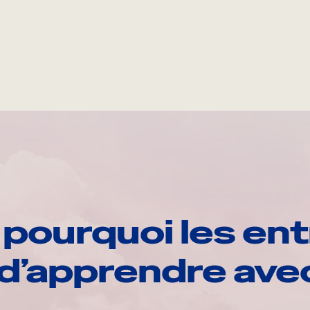
pourquoi les ent
d’apprendre av