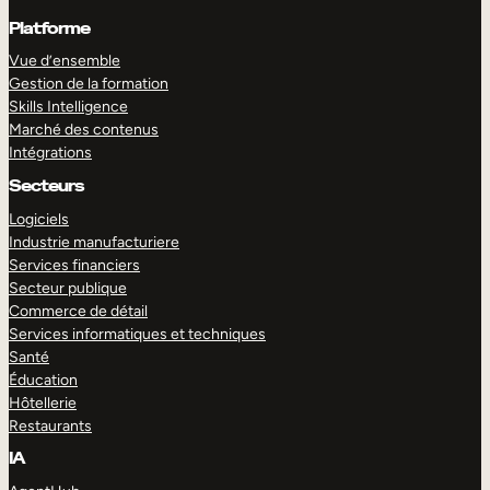
Platforme
Vue d’ensemble
Gestion de la formation
Skills Intelligence
Marché des contenus
Intégrations
Secteurs
Logiciels
Industrie manufacturiere
Services financiers
Secteur publique
Commerce de détail
Services informatiques et techniques
Santé
Éducation
Hôtellerie
Restaurants
IA