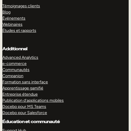
Témoignages clients
Blog
Événements
Webinaires
Études et rapports
Additionnel
Advanced Analytics
e-commerce
Communautés
Companion
Formation sans interface
Apprentissage gamifié
Entreprise étendue
Publication d’applications mobiles
Docebo pour MS Teams
Docebo pour Salesforce
Éducation et communauté
Support Hub