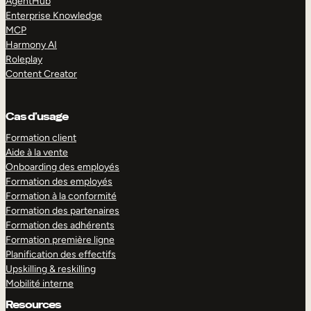
AgentHub
Enterprise Knowledge
MCP
Harmony AI
Roleplay
Content Creator
Cas d’usage
Formation client
Aide à la vente
Onboarding des employés
Formation des employés
Formation à la conformité
Formation des partenaires
Formation des adhérents
Formation première ligne
Planification des effectifs
Upskilling & reskilling
Mobilité interne
Resources