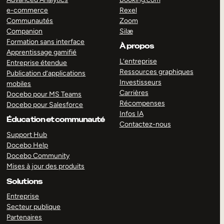
e-commerce
Rexel
Communautés
Zoom
Companion
Silæ
Formation sans interface
À propos
Apprentissage gamifié
L’entreprise
Entreprise étendue
Ressources graphiques
Publication d’applications
Investisseurs
mobiles
Carrières
Docebo pour MS Teams
Récompenses
Docebo pour Salesforce
Infos IA
Éducation et communauté
Contactez-nous
Support Hub
Docebo Help
Docebo Community
Mises à jour des produits
Solutions
Entreprise
Secteur publique
Partenaires