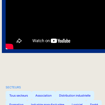
SECTEURS
Tous secteurs
Association
Distribution industrielle
Formation
Industrie manufacturière
Logiciel
Santé