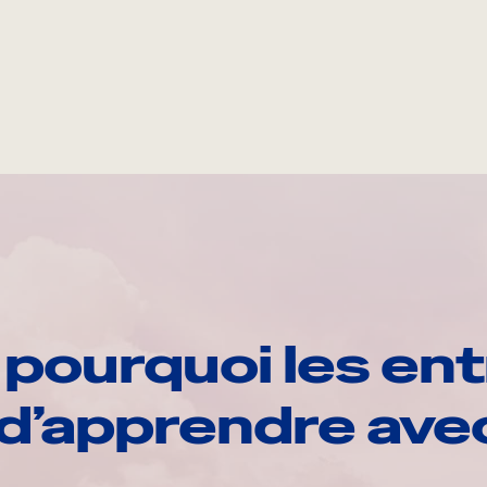
pourquoi les ent
d’apprendre av