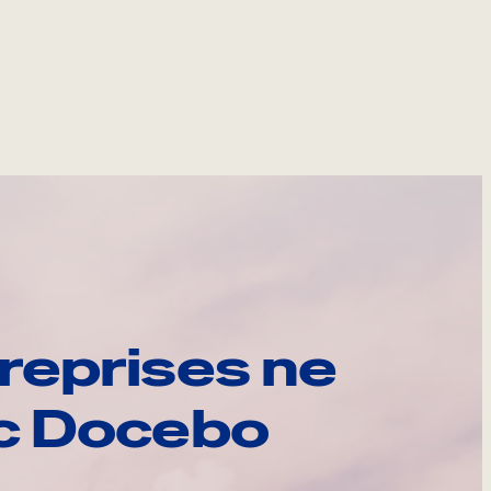
reprises ne
ec Docebo