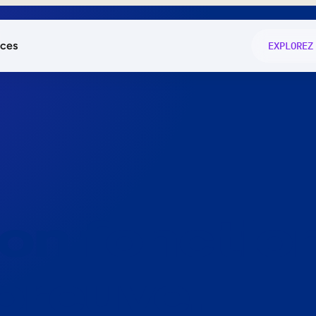
ces
EXPLOREZ
és
on fonctio
té
e
 preuve.