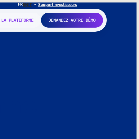
FR
EN
IT
Support
Investisseurs
 LA PLATEFORME
DEMANDEZ VOTRE DÉMO
nne.