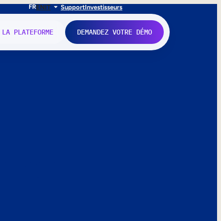
FR
EN
IT
Support
Investisseurs
 LA PLATEFORME
DEMANDEZ VOTRE DÉMO
nne.