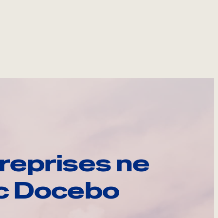
reprises ne
ec Docebo