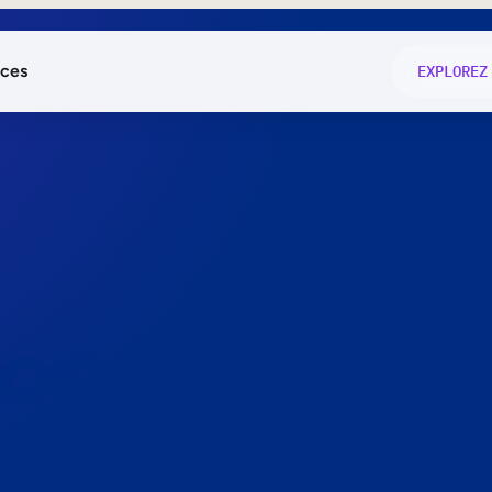
ces
EXPLOREZ
és
on fonctio
té
e
 preuve.