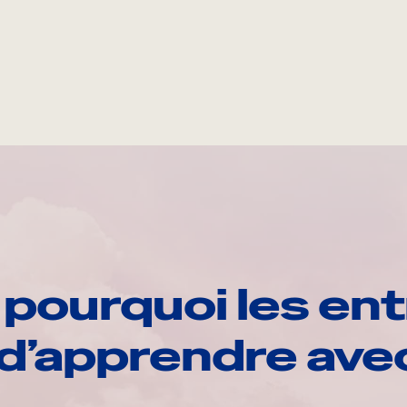
pourquoi les ent
d’apprendre av