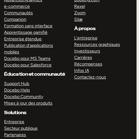
e-commerce
Rexel
Communautés
Zoom
Companion
Silæ
Formation sans interface
À propos
Apprentissage gamifié
L’entreprise
Entreprise étendue
Ressources graphiques
Publication d’applications
Investisseurs
mobiles
Carrières
Docebo pour MS Teams
Récompenses
Docebo pour Salesforce
Infos IA
Éducation et communauté
Contactez-nous
Support Hub
Docebo Help
Docebo Community
Mises à jour des produits
Solutions
Entreprise
Secteur publique
Partenaires