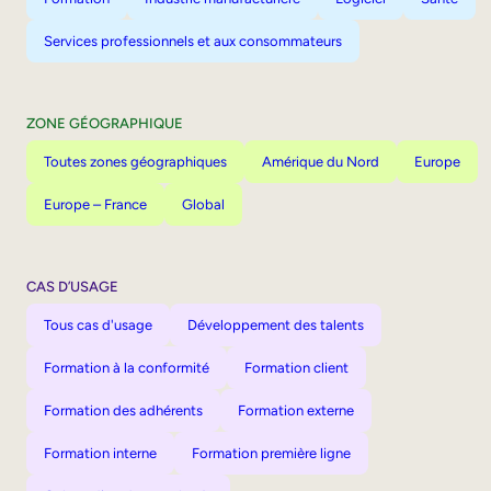
Services professionnels et aux consommateurs
ZONE GÉOGRAPHIQUE
Toutes zones géographiques
Amérique du Nord
Europe
Europe – France
Global
CAS D’USAGE
Tous cas d'usage
Développement des talents
Formation à la conformité
Formation client
Formation des adhérents
Formation externe
Formation interne
Formation première ligne