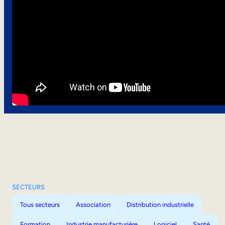
SECTEURS
Tous secteurs
Association
Distribution industrielle
Formation
Industrie manufacturière
Logiciel
Santé