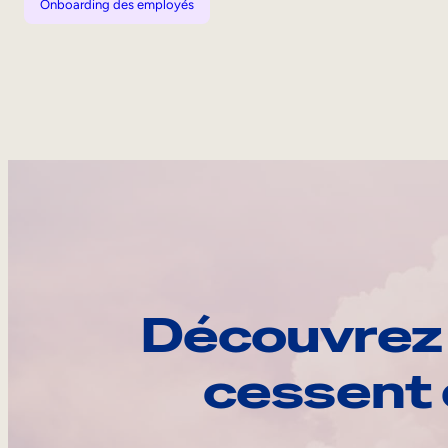
Onboarding des employés
Découvrez 
cessent 