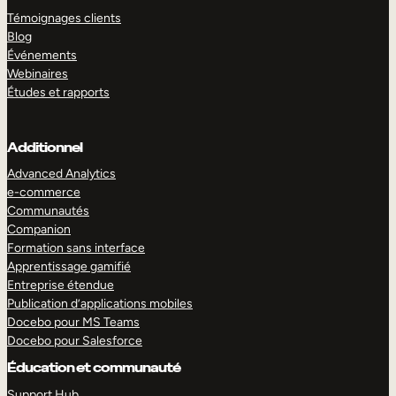
Témoignages clients
Blog
Événements
Webinaires
Études et rapports
Additionnel
Advanced Analytics
e-commerce
Communautés
Companion
Formation sans interface
Apprentissage gamifié
Entreprise étendue
Publication d’applications mobiles
Docebo pour MS Teams
Docebo pour Salesforce
Éducation et communauté
Support Hub