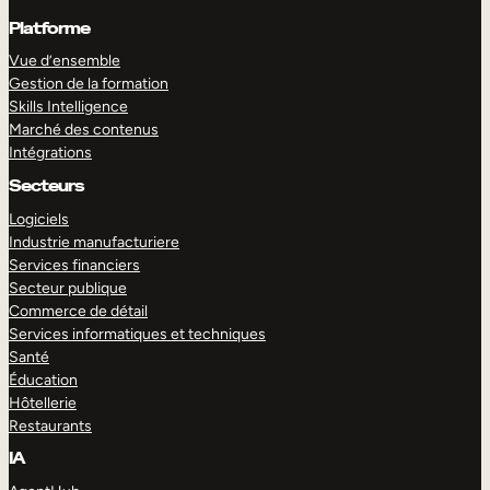
Platforme
Vue d’ensemble
Gestion de la formation
Skills Intelligence
Marché des contenus
Intégrations
Secteurs
Logiciels
Industrie manufacturiere
Services financiers
Secteur publique
Commerce de détail
Services informatiques et techniques
Santé
Éducation
Hôtellerie
Restaurants
IA