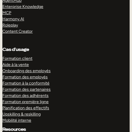
AgentHub
Enterprise Knowledge
MCP
Harmony AI
Roleplay
Content Creator
Cas d’usage
Formation client
Aide à la vente
Onboarding des employés
Formation des employés
Formation à la conformité
Formation des partenaires
Formation des adhérents
Formation première ligne
Planification des effectifs
Upskilling & reskilling
Mobilité interne
Resources