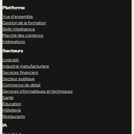
Platforme
Vue d’ensemble
Gestion de la formation
Skills Intelligence
Marché des contenus
Intégrations
Secteurs
Logiciels
Industrie manufacturiere
Services financiers
Secteur publique
Commerce de détail
Services informatiques et techniques
Santé
Éducation
Hôtellerie
Restaurants
IA