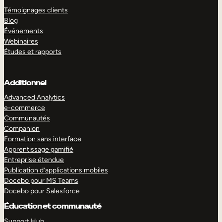
Témoignages clients
Blog
Événements
Webinaires
Études et rapports
Additionnel
Advanced Analytics
e-commerce
Communautés
Companion
Formation sans interface
Apprentissage gamifié
Entreprise étendue
Publication d’applications mobiles
Docebo pour MS Teams
Docebo pour Salesforce
Éducation et communauté
Support Hub