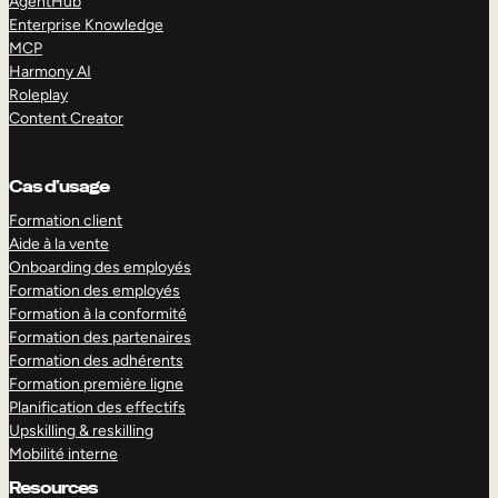
AgentHub
Enterprise Knowledge
MCP
Harmony AI
Roleplay
Content Creator
Cas d’usage
Formation client
Aide à la vente
Onboarding des employés
Formation des employés
Formation à la conformité
Formation des partenaires
Formation des adhérents
Formation première ligne
Planification des effectifs
Upskilling & reskilling
Mobilité interne
Resources