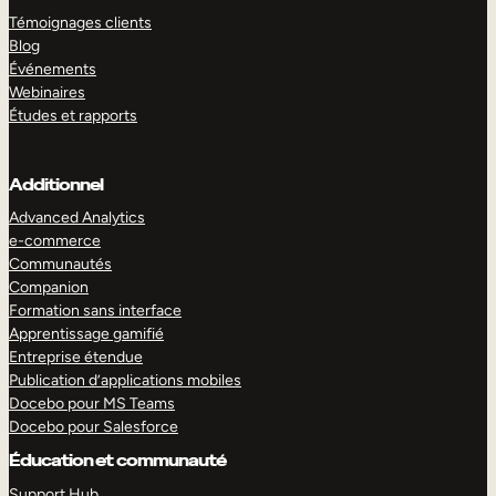
Témoignages clients
Blog
Événements
Webinaires
Études et rapports
Additionnel
Advanced Analytics
e-commerce
Communautés
Companion
Formation sans interface
Apprentissage gamifié
Entreprise étendue
Publication d’applications mobiles
Docebo pour MS Teams
Docebo pour Salesforce
Éducation et communauté
Support Hub