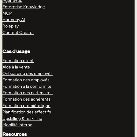
AgentHub
Enterprise Knowledge
MCP
Harmony AI
Roleplay
Content Creator
Cas d’usage
Formation client
Aide à la vente
Onboarding des employés
Formation des employés
Formation à la conformité
Formation des partenaires
Formation des adhérents
Formation première ligne
Planification des effectifs
Upskilling & reskilling
Mobilité interne
Resources