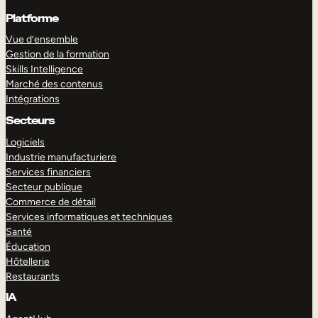
Platforme
Vue d’ensemble
Gestion de la formation
Skills Intelligence
Marché des contenus
Intégrations
Secteurs
Logiciels
Industrie manufacturiere
Services financiers
Secteur publique
Commerce de détail
Services informatiques et techniques
Santé
Éducation
Hôtellerie
Restaurants
IA