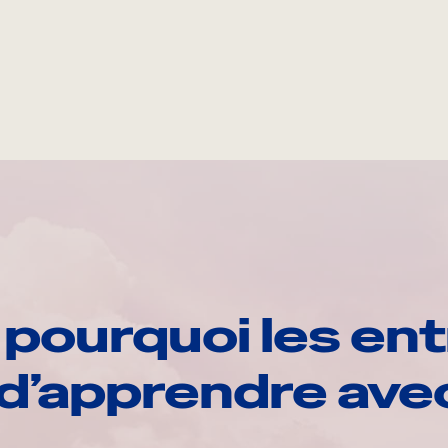
pourquoi les ent
d’apprendre av