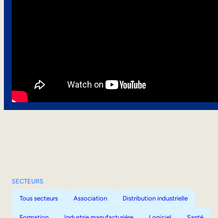
SECTEURS
Tous secteurs
Association
Distribution industrielle
Formation
Industrie manufacturière
Logiciel
Santé