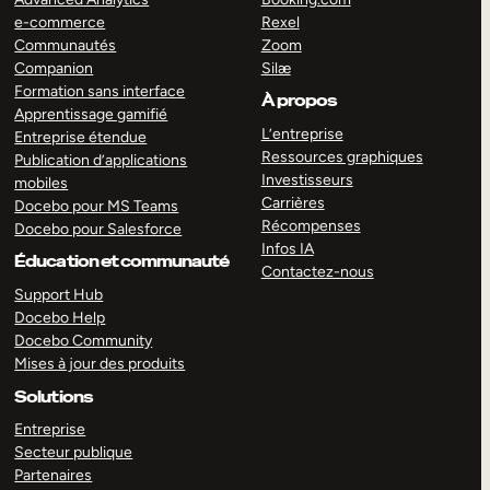
e-commerce
Rexel
Communautés
Zoom
Companion
Silæ
Formation sans interface
À propos
Apprentissage gamifié
L’entreprise
Entreprise étendue
Ressources graphiques
Publication d’applications
Investisseurs
mobiles
Carrières
Docebo pour MS Teams
Récompenses
Docebo pour Salesforce
Infos IA
Éducation et communauté
Contactez-nous
Support Hub
Docebo Help
Docebo Community
Mises à jour des produits
Solutions
Entreprise
Secteur publique
Partenaires