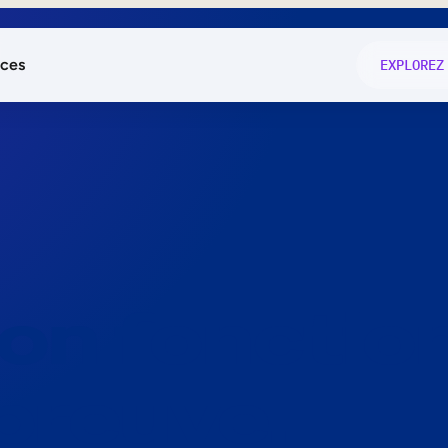
ces
EXPLOREZ
és
on fonctio
té
e
 preuve.