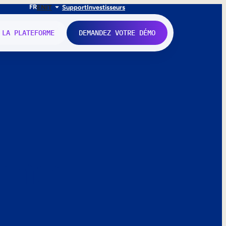
FR
EN
IT
Support
Investisseurs
 LA PLATEFORME
DEMANDEZ VOTRE DÉMO
nne.