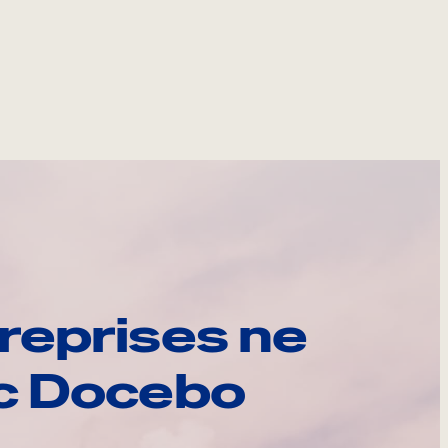
reprises ne
ec Docebo