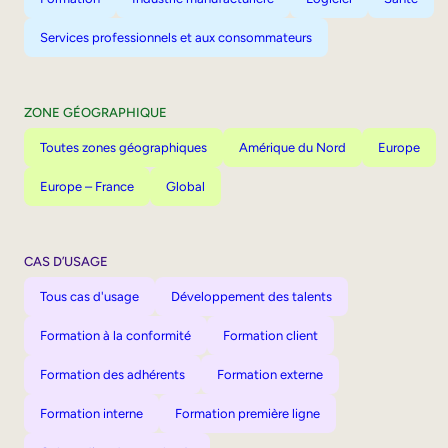
Services professionnels et aux consommateurs
ZONE GÉOGRAPHIQUE
Toutes zones géographiques
Amérique du Nord
Europe
Europe – France
Global
CAS D’USAGE
Tous cas d'usage
Développement des talents
Formation à la conformité
Formation client
Formation des adhérents
Formation externe
Formation interne
Formation première ligne