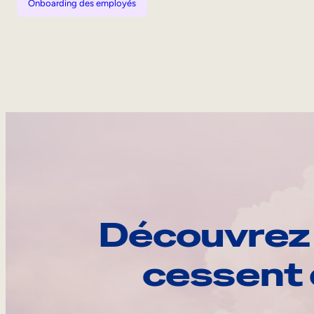
Onboarding des employés
Découvrez 
cessent 