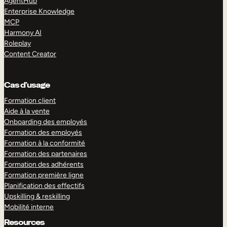
AgentHub
Enterprise Knowledge
MCP
Harmony AI
Roleplay
Content Creator
Cas d’usage
Formation client
Aide à la vente
Onboarding des employés
Formation des employés
Formation à la conformité
Formation des partenaires
Formation des adhérents
Formation première ligne
Planification des effectifs
Upskilling & reskilling
Mobilité interne
Resources