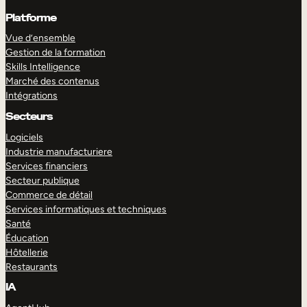
Platforme
Vue d’ensemble
Gestion de la formation
Skills Intelligence
Marché des contenus
Intégrations
Secteurs
Logiciels
Industrie manufacturiere
Services financiers
Secteur publique
Commerce de détail
Services informatiques et techniques
Santé
Éducation
Hôtellerie
Restaurants
IA