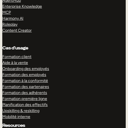
AgentHub
Enterprise Knowledge
MCP
Harmony AI
Roleplay
Content Creator
Cas d’usage
Formation client
Aide à la vente
Onboarding des employés
Formation des employés
Formation à la conformité
Formation des partenaires
Formation des adhérents
Formation première ligne
Planification des effectifs
Upskilling & reskilling
Mobilité interne
Resources