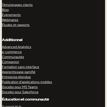
Témoignages clients
Blog
Événements
Webinaires
Études et rapports
Additionnel
Advanced Analytics
e-commerce
Communautés
Companion
Formation sans interface
Apprentissage gamifié
Entreprise étendue
Publication d’applications mobiles
Docebo pour MS Teams
Docebo pour Salesforce
Éducation et communauté
Support Hub