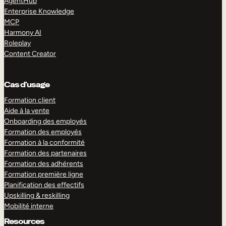
AgentHub
Enterprise Knowledge
MCP
Harmony AI
Roleplay
Content Creator
Cas d’usage
Formation client
Aide à la vente
Onboarding des employés
Formation des employés
Formation à la conformité
Formation des partenaires
Formation des adhérents
Formation première ligne
Planification des effectifs
Upskilling & reskilling
Mobilité interne
Resources