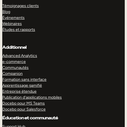
Témoignages clients
Blog
Événements
Webinaires
Études et rapports
Additionnel
Advanced Analytics
e-commerce
Communautés
Companion
Formation sans interface
Apprentissage gamifié
Entreprise étendue
Publication d’applications mobiles
Docebo pour MS Teams
Docebo pour Salesforce
Éducation et communauté
Support Hub