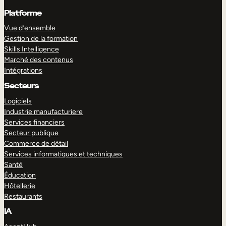
Platforme
Vue d’ensemble
Gestion de la formation
Skills Intelligence
Marché des contenus
Intégrations
Secteurs
Logiciels
Industrie manufacturiere
Services financiers
Secteur publique
Commerce de détail
Services informatiques et techniques
Santé
Éducation
Hôtellerie
Restaurants
IA