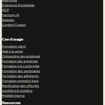
AgentHub
Enterprise Knowledge
MCP
Harmony AI
Roleplay
Content Creator
Cas d’usage
Formation client
Aide à la vente
Onboarding des employés
Formation des employés
Formation à la conformité
Formation des partenaires
Formation des adhérents
Formation première ligne
Planification des effectifs
Upskilling & reskilling
Mobilité interne
Resources