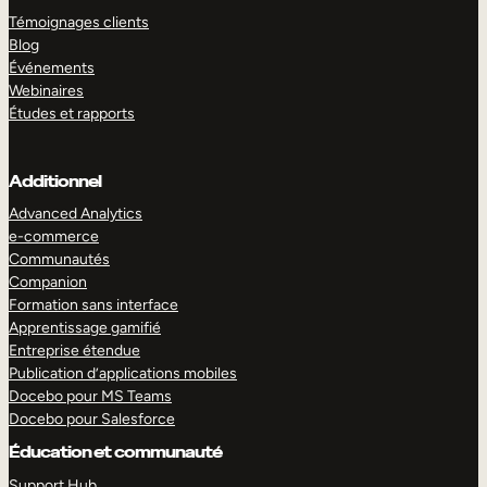
Témoignages clients
Blog
Événements
Webinaires
Études et rapports
Additionnel
Advanced Analytics
e-commerce
Communautés
Companion
Formation sans interface
Apprentissage gamifié
Entreprise étendue
Publication d’applications mobiles
Docebo pour MS Teams
Docebo pour Salesforce
Éducation et communauté
Support Hub