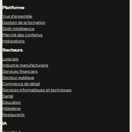
Platforme
Vue d’ensemble
Gestion de la formation
Skills Intelligence
Marché des contenus
Intégrations
Secteurs
Logiciels
Industrie manufacturiere
Services financiers
Secteur publique
Commerce de détail
Services informatiques et techniques
Santé
Éducation
Hôtellerie
Restaurants
IA