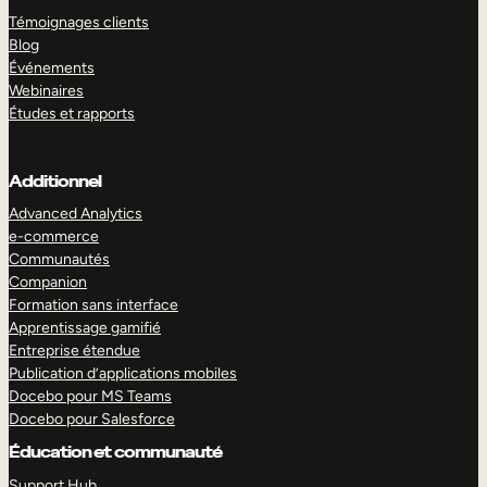
Témoignages clients
Blog
Événements
Webinaires
Études et rapports
Additionnel
Advanced Analytics
e-commerce
Communautés
Companion
Formation sans interface
Apprentissage gamifié
Entreprise étendue
Publication d’applications mobiles
Docebo pour MS Teams
Docebo pour Salesforce
Éducation et communauté
Support Hub