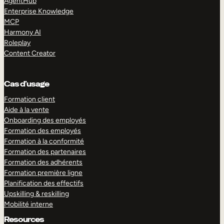
AgentHub
Enterprise Knowledge
MCP
Harmony AI
Roleplay
Content Creator
Cas d’usage
Formation client
Aide à la vente
Onboarding des employés
Formation des employés
Formation à la conformité
Formation des partenaires
Formation des adhérents
Formation première ligne
Planification des effectifs
Upskilling & reskilling
Mobilité interne
Resources