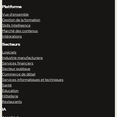
Platforme
Vue d’ensemble
Gestion de la formation
Skills Intelligence
Marché des contenus
Intégrations
Secteurs
Logiciels
Industrie manufacturiere
Services financiers
Secteur publique
Commerce de détail
Services informatiques et techniques
Santé
Éducation
Hôtellerie
Restaurants
IA