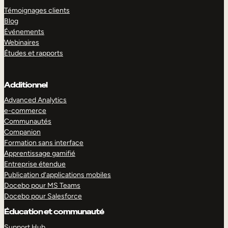
Témoignages clients
Blog
Événements
Webinaires
Études et rapports
Additionnel
Advanced Analytics
e-commerce
Communautés
Companion
Formation sans interface
Apprentissage gamifié
Entreprise étendue
Publication d’applications mobiles
Docebo pour MS Teams
Docebo pour Salesforce
Éducation et communauté
Support Hub