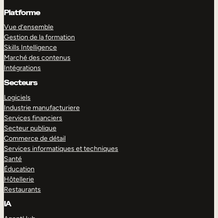
Platforme
Vue d’ensemble
Gestion de la formation
Skills Intelligence
Marché des contenus
Intégrations
Secteurs
Logiciels
Industrie manufacturiere
Services financiers
Secteur publique
Commerce de détail
Services informatiques et techniques
Santé
Éducation
Hôtellerie
Restaurants
IA