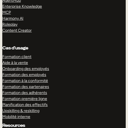
AgentHub
Enterprise Knowledge
MCP
Harmony AI
Roleplay
Content Creator
Cas d’usage
Formation client
Aide à la vente
Onboarding des employés
Formation des employés
Formation à la conformité
Formation des partenaires
Formation des adhérents
Formation première ligne
Planification des effectifs
Upskilling & reskilling
Mobilité interne
Resources