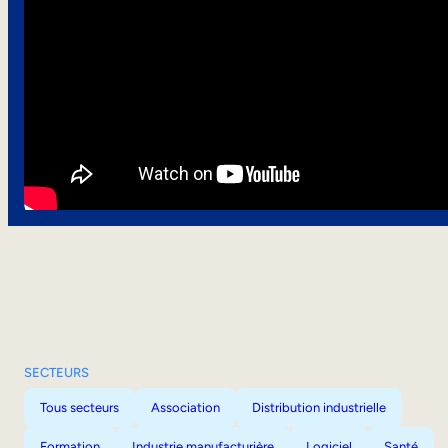
SECTEURS
Tous secteurs
Association
Distribution industrielle
Formation
Industrie manufacturière
Logiciel
Santé