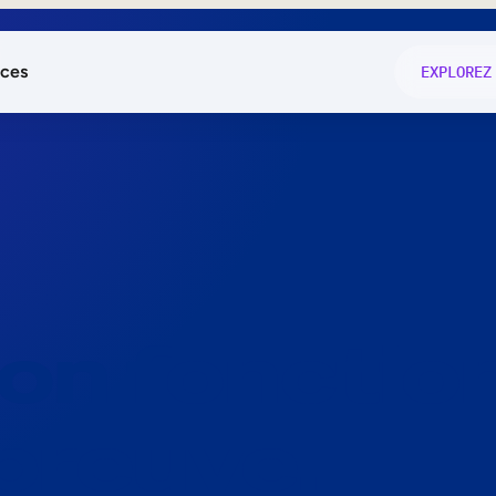
ces
EXPLOREZ
és
on fonctio
té
e
 preuve.