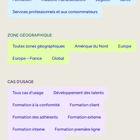
Services professionnels et aux consommateurs
ZONE GÉOGRAPHIQUE
Toutes zones géographiques
Amérique du Nord
Europe
Europe – France
Global
CAS D’USAGE
Tous cas d'usage
Développement des talents
Formation à la conformité
Formation client
Formation des adhérents
Formation externe
Formation interne
Formation première ligne