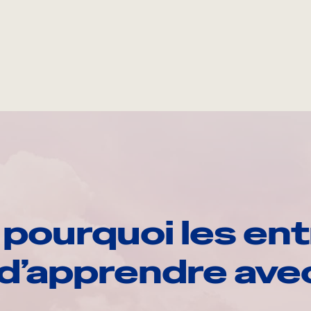
pourquoi les ent
d’apprendre av