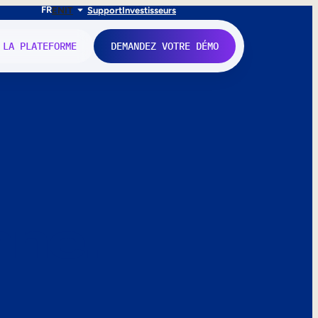
FR
EN
IT
Support
Investisseurs
 LA PLATEFORME
DEMANDEZ VOTRE DÉMO
nne.