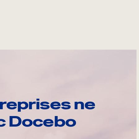
reprises ne
ec Docebo