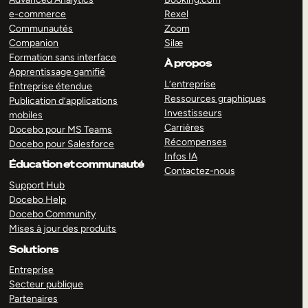
e-commerce
Rexel
Communautés
Zoom
Companion
Silæ
Formation sans interface
À propos
Apprentissage gamifié
L’entreprise
Entreprise étendue
Ressources graphiques
Publication d’applications
Investisseurs
mobiles
Carrières
Docebo pour MS Teams
Récompenses
Docebo pour Salesforce
Infos IA
Éducation et communauté
Contactez-nous
Support Hub
Docebo Help
Docebo Community
Mises à jour des produits
Solutions
Entreprise
Secteur publique
Partenaires