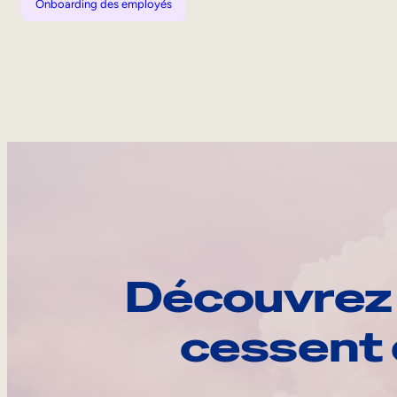
Onboarding des employés
Découvrez 
cessent 