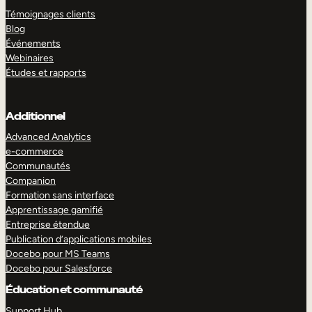
Témoignages clients
Blog
Événements
Webinaires
Études et rapports
Additionnel
Advanced Analytics
e-commerce
Communautés
Companion
Formation sans interface
Apprentissage gamifié
Entreprise étendue
Publication d’applications mobiles
Docebo pour MS Teams
Docebo pour Salesforce
Éducation et communauté
Support Hub