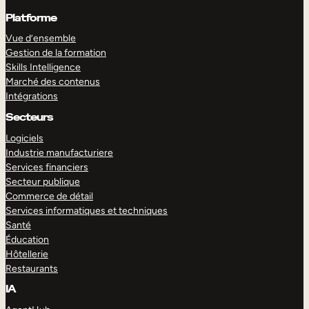
Platforme
Vue d’ensemble
Gestion de la formation
Skills Intelligence
Marché des contenus
Intégrations
Secteurs
Logiciels
Industrie manufacturiere
Services financiers
Secteur publique
Commerce de détail
Services informatiques et techniques
Santé
Éducation
Hôtellerie
Restaurants
IA