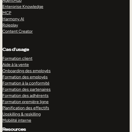
AgentHub
Enterprise Knowledge
MCP
Harmony AI
Roleplay
Content Creator
Cas d’usage
Formation client
Aide à la vente
Onboarding des employés
Formation des employés
Formation à la conformité
Formation des partenaires
Formation des adhérents
Formation première ligne
Planification des effectifs
Upskilling & reskilling
Mobilité interne
Resources