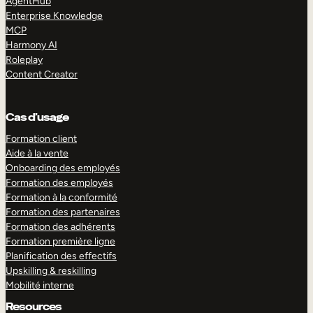
AgentHub
Enterprise Knowledge
MCP
Harmony AI
Roleplay
Content Creator
Cas d’usage
Formation client
Aide à la vente
Onboarding des employés
Formation des employés
Formation à la conformité
Formation des partenaires
Formation des adhérents
Formation première ligne
Planification des effectifs
Upskilling & reskilling
Mobilité interne
Resources