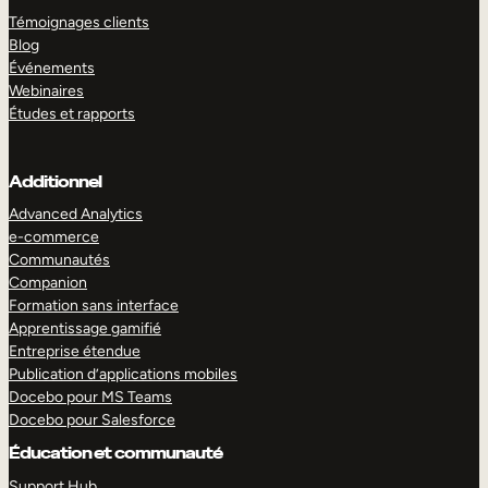
Témoignages clients
Blog
Événements
Webinaires
Études et rapports
Additionnel
Advanced Analytics
e-commerce
Communautés
Companion
Formation sans interface
Apprentissage gamifié
Entreprise étendue
Publication d’applications mobiles
Docebo pour MS Teams
Docebo pour Salesforce
Éducation et communauté
Support Hub