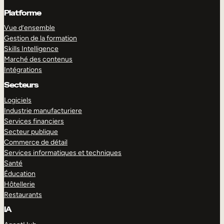
Platforme
Vue d’ensemble
Gestion de la formation
Skills Intelligence
Marché des contenus
Intégrations
Secteurs
Logiciels
Industrie manufacturiere
Services financiers
Secteur publique
Commerce de détail
Services informatiques et techniques
Santé
Éducation
Hôtellerie
Restaurants
IA