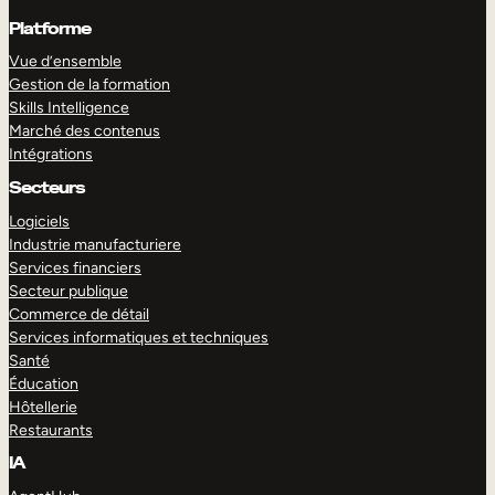
Platforme
Vue d’ensemble
Gestion de la formation
Skills Intelligence
Marché des contenus
Intégrations
Secteurs
Logiciels
Industrie manufacturiere
Services financiers
Secteur publique
Commerce de détail
Services informatiques et techniques
Santé
Éducation
Hôtellerie
Restaurants
IA