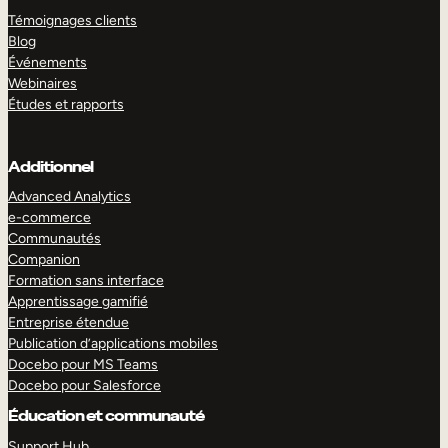
Témoignages clients
Blog
Événements
Webinaires
Études et rapports
Additionnel
Advanced Analytics
e-commerce
Communautés
Companion
Formation sans interface
Apprentissage gamifié
Entreprise étendue
Publication d’applications mobiles
Docebo pour MS Teams
Docebo pour Salesforce
Éducation et communauté
Support Hub