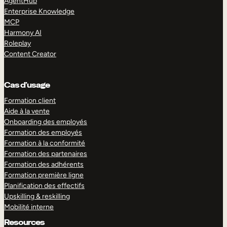
AgentHub
Enterprise Knowledge
MCP
Harmony AI
Roleplay
Content Creator
Cas d’usage
Formation client
Aide à la vente
Onboarding des employés
Formation des employés
Formation à la conformité
Formation des partenaires
Formation des adhérents
Formation première ligne
Planification des effectifs
Upskilling & reskilling
Mobilité interne
Resources