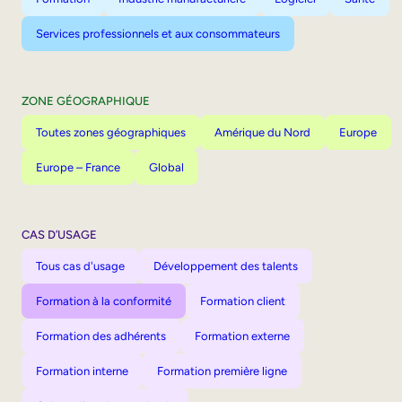
Services professionnels et aux consommateurs
ZONE GÉOGRAPHIQUE
Toutes zones géographiques
Amérique du Nord
Europe
Europe – France
Global
CAS D’USAGE
Tous cas d'usage
Développement des talents
Formation à la conformité
Formation client
Formation des adhérents
Formation externe
Formation interne
Formation première ligne