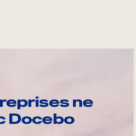
reprises ne
ec Docebo