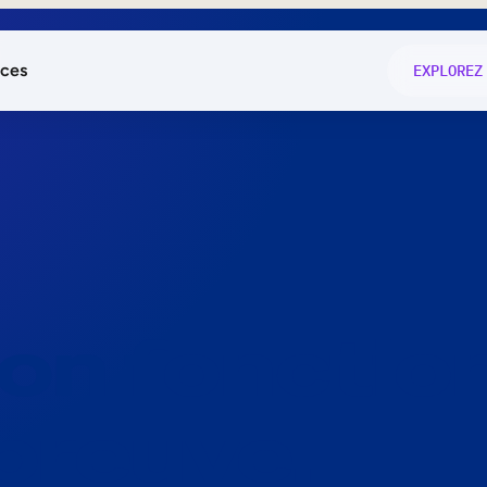
ces
EXPLOREZ
és
on fonctio
té
e
 preuve.