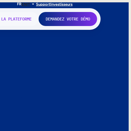
FR
EN
IT
Support
Investisseurs
 LA PLATEFORME
DEMANDEZ VOTRE DÉMO
nne.