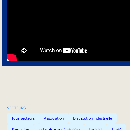
SECTEURS
Tous secteurs
Association
Distribution industrielle
Formation
Industrie manufacturière
Logiciel
Santé