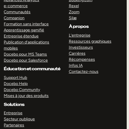
e-commerce
Rexel
Communautés
Zoom
Companion
Silæ
Formation sans interface
À propos
Apprentissage gamifié
L’entreprise
Entreprise étendue
Ressources graphiques
Publication d’applications
Investisseurs
mobiles
Carrières
Docebo pour MS Teams
Récompenses
Docebo pour Salesforce
Infos IA
Éducation et communauté
Contactez-nous
Support Hub
Docebo Help
Docebo Community
Mises à jour des produits
Solutions
Entreprise
Secteur publique
Partenaires