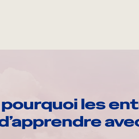
pourquoi les ent
d’apprendre av