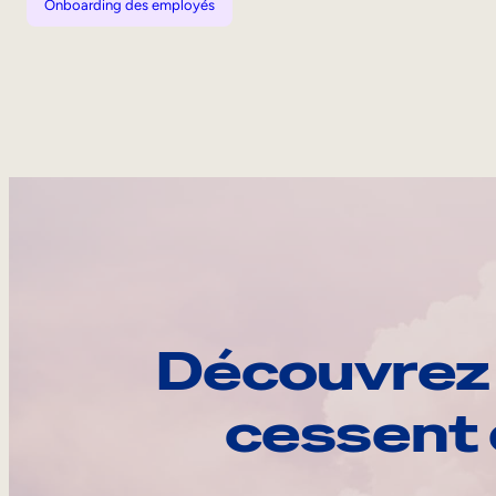
Onboarding des employés
Découvrez 
cessent 