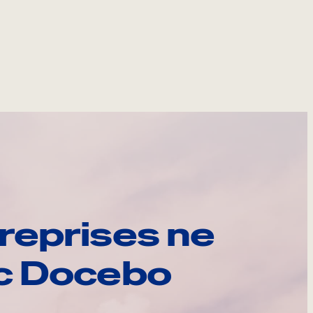
reprises ne
ec Docebo