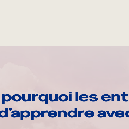
pourquoi les ent
d’apprendre av