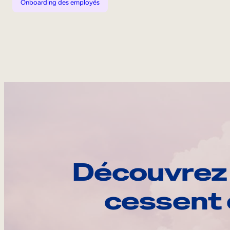
Onboarding des employés
Découvrez 
cessent 