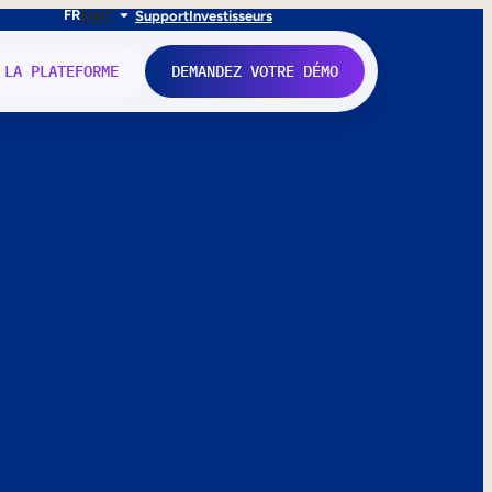
FR
EN
IT
Support
Investisseurs
 LA PLATEFORME
DEMANDEZ VOTRE DÉMO
nne.