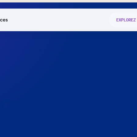
ces
EXPLOREZ
és
on fonctio
té
e
 preuve.