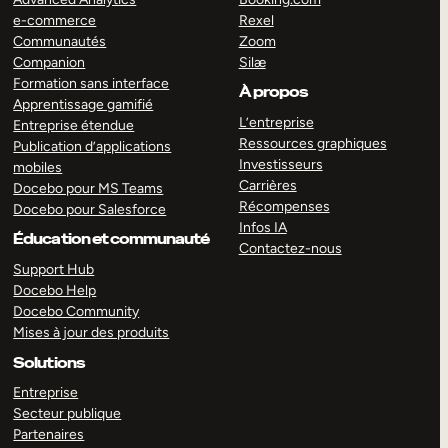
e-commerce
Rexel
Communautés
Zoom
Companion
Silæ
Formation sans interface
À propos
Apprentissage gamifié
L’entreprise
Entreprise étendue
Ressources graphiques
Publication d’applications
Investisseurs
mobiles
Carrières
Docebo pour MS Teams
Récompenses
Docebo pour Salesforce
Infos IA
Éducation et communauté
Contactez-nous
Support Hub
Docebo Help
Docebo Community
Mises à jour des produits
Solutions
Entreprise
Secteur publique
Partenaires