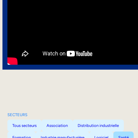
SECTEURS
Tous secteurs
Association
Distribution industrielle
Formation
Industrie manufacturière
Logiciel
Santé