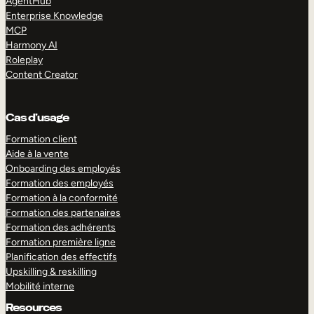
AgentHub
Enterprise Knowledge
MCP
Harmony AI
Roleplay
Content Creator
Cas d’usage
Formation client
Aide à la vente
Onboarding des employés
Formation des employés
Formation à la conformité
Formation des partenaires
Formation des adhérents
Formation première ligne
Planification des effectifs
Upskilling & reskilling
Mobilité interne
Resources