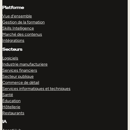
Platforme
Vue d’ensemble
Gestion de la formation
Skills Intelligence
Marché des contenus
Intégrations
Secteurs
Logiciels
Industrie manufacturiere
Services financiers
Secteur publique
Commerce de détail
Services informatiques et techniques
Santé
Éducation
Hôtellerie
Restaurants
IA