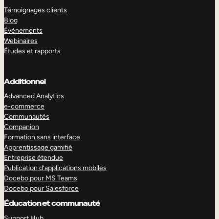
Témoignages clients
Blog
Événements
Webinaires
Études et rapports
Additionnel
Advanced Analytics
e-commerce
Communautés
Companion
Formation sans interface
Apprentissage gamifié
Entreprise étendue
Publication d’applications mobiles
Docebo pour MS Teams
Docebo pour Salesforce
Éducation et communauté
Support Hub