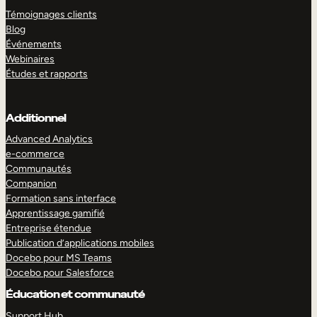
Témoignages clients
Blog
Événements
Webinaires
Études et rapports
Additionnel
Advanced Analytics
e-commerce
Communautés
Companion
Formation sans interface
Apprentissage gamifié
Entreprise étendue
Publication d’applications mobiles
Docebo pour MS Teams
Docebo pour Salesforce
Éducation et communauté
Support Hub