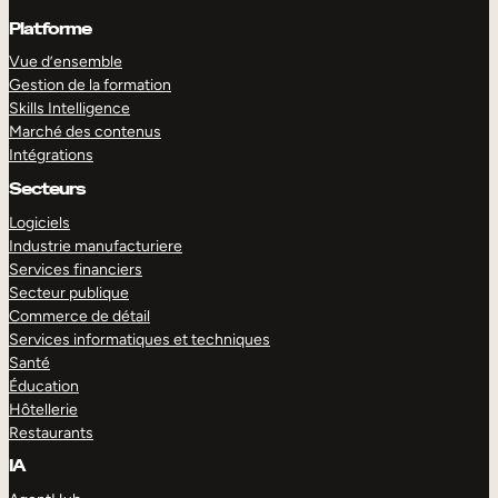
Platforme
Vue d’ensemble
Gestion de la formation
Skills Intelligence
Marché des contenus
Intégrations
Secteurs
Logiciels
Industrie manufacturiere
Services financiers
Secteur publique
Commerce de détail
Services informatiques et techniques
Santé
Éducation
Hôtellerie
Restaurants
IA