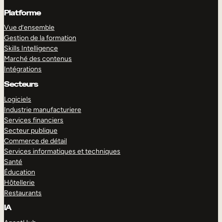
Platforme
Vue d’ensemble
Gestion de la formation
Skills Intelligence
Marché des contenus
Intégrations
Secteurs
Logiciels
Industrie manufacturiere
Services financiers
Secteur publique
Commerce de détail
Services informatiques et techniques
Santé
Éducation
Hôtellerie
Restaurants
IA