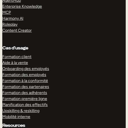
AgentHub
Enterprise Knowledge
MCP
Harmony AI
Roleplay
Content Creator
Cas d’usage
Formation client
Aide à la vente
Onboarding des employés
Formation des employés
Formation à la conformité
Formation des partenaires
Formation des adhérents
Formation première ligne
Planification des effectifs
Upskilling & reskilling
Mobilité interne
Resources