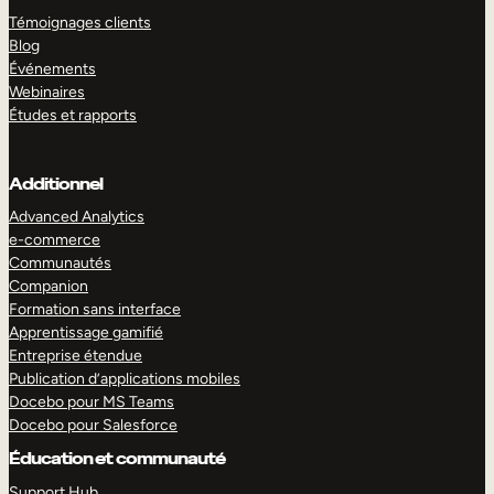
Témoignages clients
Blog
Événements
Webinaires
Études et rapports
Additionnel
Advanced Analytics
e-commerce
Communautés
Companion
Formation sans interface
Apprentissage gamifié
Entreprise étendue
Publication d’applications mobiles
Docebo pour MS Teams
Docebo pour Salesforce
Éducation et communauté
Support Hub