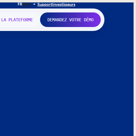
FR
EN
IT
Support
Investisseurs
 LA PLATEFORME
DEMANDEZ VOTRE DÉMO
nne.