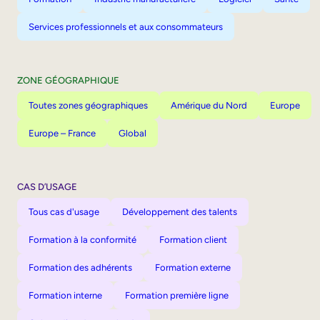
Services professionnels et aux consommateurs
ZONE GÉOGRAPHIQUE
Toutes zones géographiques
Amérique du Nord
Europe
Europe – France
Global
CAS D’USAGE
Tous cas d'usage
Développement des talents
Formation à la conformité
Formation client
Formation des adhérents
Formation externe
Formation interne
Formation première ligne