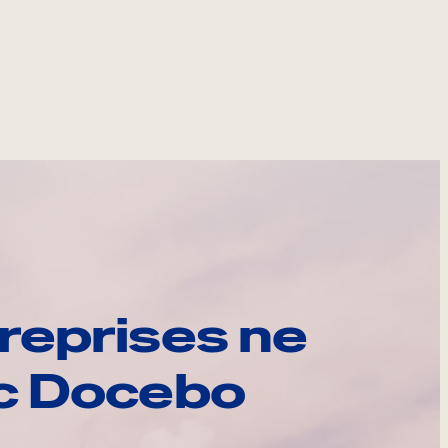
reprises ne
ec Docebo