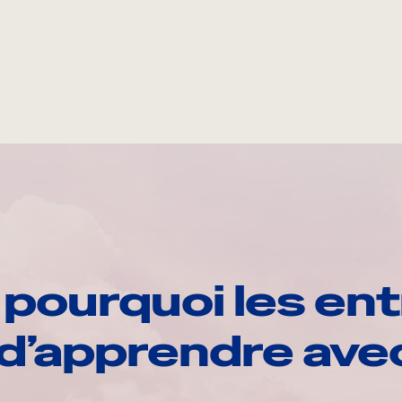
pourquoi les ent
d’apprendre av