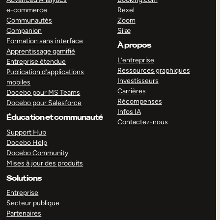
e-commerce
Rexel
Communautés
Zoom
Companion
Silæ
Formation sans interface
À propos
Apprentissage gamifié
L’entreprise
Entreprise étendue
Ressources graphiques
Publication d’applications
Investisseurs
mobiles
Carrières
Docebo pour MS Teams
Récompenses
Docebo pour Salesforce
Infos IA
Éducation et communauté
Contactez-nous
Support Hub
Docebo Help
Docebo Community
Mises à jour des produits
Solutions
Entreprise
Secteur publique
Partenaires