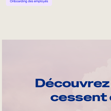
Onboarding des employés
Découvrez 
cessent 