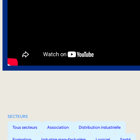
SECTEURS
Tous secteurs
Association
Distribution industrielle
Formation
Industrie manufacturière
Logiciel
Santé