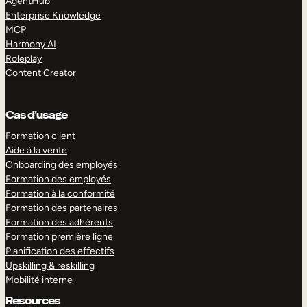
AgentHub
Enterprise Knowledge
MCP
Harmony AI
Roleplay
Content Creator
Cas d’usage
Formation client
Aide à la vente
Onboarding des employés
Formation des employés
Formation à la conformité
Formation des partenaires
Formation des adhérents
Formation première ligne
Planification des effectifs
Upskilling & reskilling
Mobilité interne
Resources