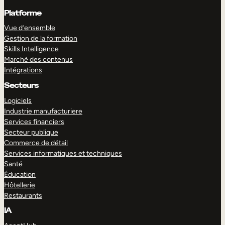
Platforme
Vue d’ensemble
Gestion de la formation
Skills Intelligence
Marché des contenus
Intégrations
Secteurs
Logiciels
Industrie manufacturiere
Services financiers
Secteur publique
Commerce de détail
Services informatiques et techniques
Santé
Éducation
Hôtellerie
Restaurants
IA