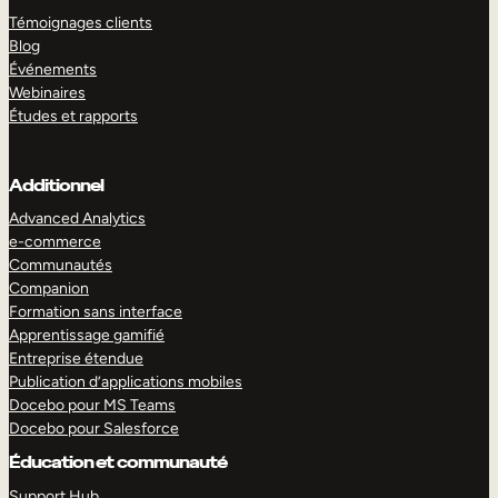
Témoignages clients
Blog
Événements
Webinaires
Études et rapports
Additionnel
Advanced Analytics
e-commerce
Communautés
Companion
Formation sans interface
Apprentissage gamifié
Entreprise étendue
Publication d’applications mobiles
Docebo pour MS Teams
Docebo pour Salesforce
Éducation et communauté
Support Hub