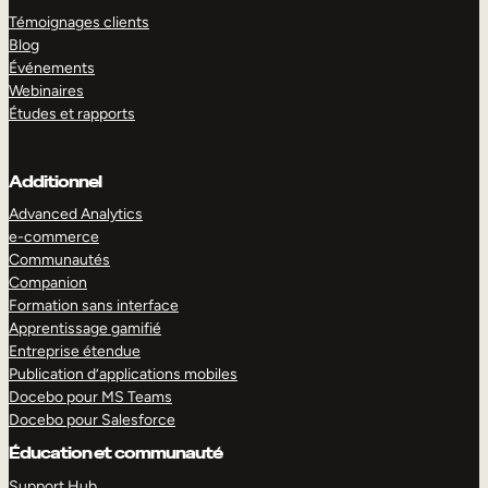
Témoignages clients
Blog
Événements
Webinaires
Études et rapports
Additionnel
Advanced Analytics
e-commerce
Communautés
Companion
Formation sans interface
Apprentissage gamifié
Entreprise étendue
Publication d’applications mobiles
Docebo pour MS Teams
Docebo pour Salesforce
Éducation et communauté
Support Hub