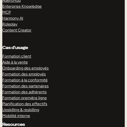
AgentHub
Enterprise Knowledge
MCP
Harmony AI
Roleplay
Content Creator
Cas d’usage
Formation client
Aide à la vente
Onboarding des employés
Formation des employés
Formation à la conformité
Formation des partenaires
Formation des adhérents
Formation première ligne
Planification des effectifs
Upskilling & reskilling
Mobilité interne
Resources