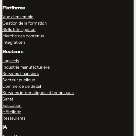
Platforme
Vue d’ensemble
Gestion de la formation
Skills Intelligence
Marché des contenus
Intégrations
Secteurs
Logiciels
Industrie manufacturiere
Services financiers
Secteur publique
Commerce de détail
Services informatiques et techniques
Santé
Éducation
Hôtellerie
Restaurants
IA